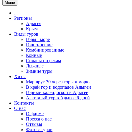
Меню
...
Регионы
Адыгея
Крым
Виды туров
Горы - море
Горно-пешие
Комбинированные
Конные
Сплавы по рекам
Лыжные
Зимние туры
Хиты
Маршрут 30 через горы к морю
В край гор и водопадов Адыгеи
Горный калейдоскоп в Адыгее
Активный тур в Адыгее 6 дней
Контакты
О нас
О фирме
Пресса о нас
Отзывы
Фото с туров