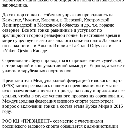
заповедника.
До сих пор гонки на собачьих упряжках проводились на
Камчатке, Чукотке, Карелии, в Тверской, Костромской,
Ленинградской и Московской областях и др., т.е. гораздо
севернее. Все эти гонки равнинные и уступают по
зрелищности горной рельефной гонке. В настоящее время в
мире существует всего два аналога гонке на плато Лагонаки
по сложности – в Альпах Италии «La Grand Odyssea» и
«Yukon Qest» в Канаде.
Соревнования будут проводиться с привлечением судейской,
ветеринарной и консультативной команд из Европы, а также с
участием зарубежных спортсменов.
Представители Международной федерацией ездового спорта
(IFSS) заинтересовались нашими соревнованиями и мы не
исключаем возможности их приезда на гонку и приложим все
усилия, чтобы в случае успешного проведения соревнования,
Международная федерация ездового спорта рассмотрела
вопрос о включении гонки в состав этапа Кубка Мира в 2015
году.
РОО КЦ «ПРЕЗИДЕНТ» совместно с участниками
российского ездового спорта обращается к администрации