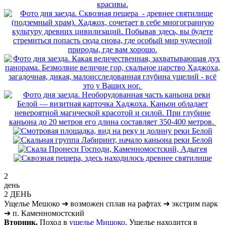
2
день
2 ДЕНЬ
Ущелье Мешоко
➔
возможен сплав на рафтах
➔
экстрим парк
➔
п. Каменномостский
Вторник.
Поход в
ущелье Мишоко
, Ущелье находится в