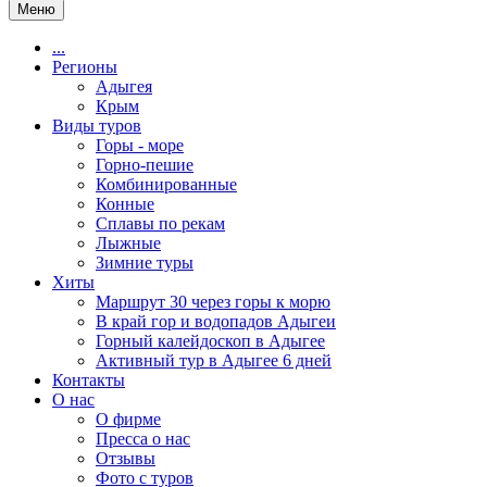
Меню
...
Регионы
Адыгея
Крым
Виды туров
Горы - море
Горно-пешие
Комбинированные
Конные
Сплавы по рекам
Лыжные
Зимние туры
Хиты
Маршрут 30 через горы к морю
В край гор и водопадов Адыгеи
Горный калейдоскоп в Адыгее
Активный тур в Адыгее 6 дней
Контакты
О нас
О фирме
Пресса о нас
Отзывы
Фото с туров