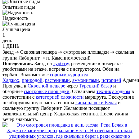
Опытные гиды
Надежность
Лучшая цена
1
день
1 ДЕНЬ
Заезд
➔
Сквозная пещера
➔
смотровые площадки
➔
скальная
группа Лабиринт
➔
п. Каменномостский
Понедельник.
Заезд на
турбазу
, размещение в номерах с
удобствами на этаже, встреча с инструктором. Обед на
турбазе. Знакомство с
горным курортом
Хаджох
,
природой
,
растениями
,
аммонитами
,
историей
Адыгеи
Прогулка к
Сквозной пещере
через
Турецкий базар
и
обзорные
смотровые площадки
. Осваиваем
технику ходьбы
в
соответствии с
категорией сложности
маршрута. Экскурсия в
не оборудованную часть теснины
каньона реки Белая
и
скальную группу Лабиринт. Желающие посещают
развлекательный центр Хаджохская теснина. После ужина
вечер знакомств.