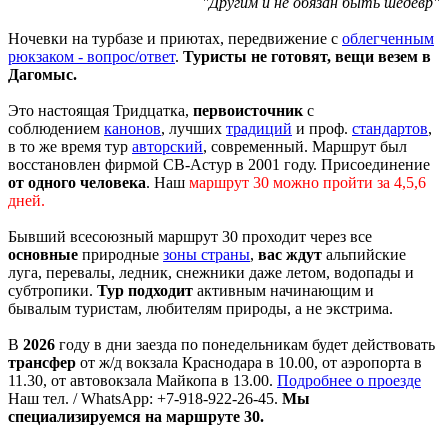
"Другим и не обязан быть шедевр"
Ночевки на турбазе и приютах, передвижение с
облегченным
рюкзаком - вопрос/ответ
.
Туристы не готовят, вещи везем в
Дагомыс.
Это настоящая Тридцатка,
первоисточник
с
соблюдением
канонов
, лучших
традиций
и проф.
стандартов
,
в то же время тур
авторский
, современный. Маршрут был
восстановлен фирмой СВ-Астур в 2001 году. Присоединение
от одного человека
. Наш
маршрут 30
можно пройти за 4,5,6
дней.
Бывший всесоюзный маршрут 30 проходит через все
основные
природные
зоны страны
,
вас ждут
альпийские
луга, перевалы, ледник, снежники даже летом, водопады и
субтропики.
Тур подходит
активным начинающим и
бывалым туристам, любителям природы, а не экстрима.
В
2026
году в дни заезда по понедельникам будет действовать
трансфер
от ж/д вокзала Краснодара в 10.00, от аэропорта в
11.30, от автовокзала Майкопа в 13.00.
Подробнее о проезде
Наш тел. / WhatsApp: +7-918-922-26-45.
Мы
специализируемся на маршруте 30.