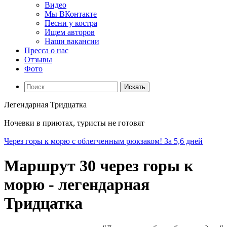
Видео
Мы ВКонтакте
Песни у костра
Ищем авторов
Наши вакансии
Пресса о нас
Отзывы
Фото
Искать
Легендарная Тридцатка
Ночевки в приютах, туристы не готовят
Через горы к морю с облегченным рюкзаком! За 5,6 дней
Маршрут 30 через горы к
морю - легендарная
Тридцатка