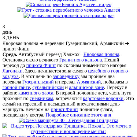
3
день
3 ДЕНЬ
Яворовая поляна
➔
перевалы Гузерипльский, Армянский
➔
приют Фишт
Среда.
Автобусный переезд Хаджох -
Яворовая поляна
.
Остановка около великого
Гранитного каньона
. Пеший
переход до
приюта Фишт
по склонам знаменитого нагорья
Лагонаки
. Здесь начинается зона самого
целебного горного
воздуха
. В этот день по
заповеднику
мы пройдем два
перевала
Гузерипльский
и перевал
Армянский
, побываем в
горной тайге
,
субальпийской
и
альпийской зоне
. Перекус в
районе
каменного хаоса
. В первой половине лета, часть пути
проходит по
снежникам
, встречаются
карстовые воронки
. Это
самый интересный и насыщенный впечатлениями день
маршрута. Вечером на
приют Фишт
поднятие флага,
посиделки у костра.
Подробное описание этого дня