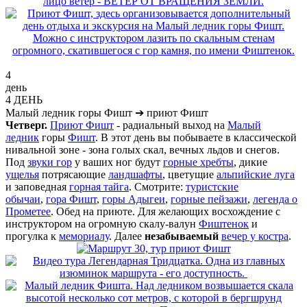
4
день
4 ДЕНЬ
Малый ледник горы Фишт
➔
приют Фишт
Четверг.
Приют Фишт
- радиальный выход на
Малый
ледник
горы
Фишт
. В этот день вы побываете в классической
нивальной зоне - зона голых скал, вечных льдов и снегов.
Под
звуки гор
у ваших ног будут
горные хребты
, дикие
ущелья
потрясающие
ландшафты
, цветущие
альпийские луга
и заповедная
горная тайга
. Смотрите:
туристские
обычаи
,
гора Фишт
,
горы Адыгеи
,
горные пейзажи
,
легенда о
Прометее
. Обед на приюте. Для желающих восхождение с
инструктором на огромную скалу-валун
Фиштенок
и
прогулка к
мемориалу
. Далее
незабываемый
вечер у костра
.