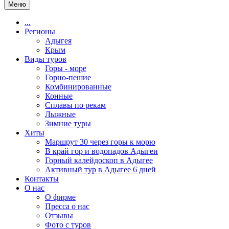
Меню
...
Регионы
Адыгея
Крым
Виды туров
Горы - море
Горно-пешие
Комбинированные
Конные
Сплавы по рекам
Лыжные
Зимние туры
Хиты
Маршрут 30 через горы к морю
В край гор и водопадов Адыгеи
Горный калейдоскоп в Адыгее
Активный тур в Адыгее 6 дней
Контакты
О нас
О фирме
Пресса о нас
Отзывы
Фото с туров