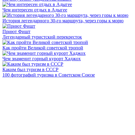
Чем интересен отдых в Адыгее
История легендарного 30-го маршрута, через горы к морю
Приют Фишт
Легендарный туристский перекресток
Как пройти Великой советской тропой
Чем знаменит горный курорт Хаджох
Каким был туризм в СССР
100 фотографий туризма в Советском Союзе