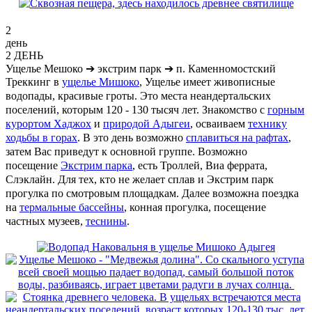
2
день
2 ДЕНЬ
Ущелье Мешоко
➔
экстрим парк
➔
п. Каменномостский
Треккинг в
ущелье Мишоко
, Ущелье имеет живописные
водопады, красивые гроты. Это места неандертальских
поселений, которым 120 - 130 тысяч лет.
Знакомство с
горным
курортом Хаджох
и
природой Адыгеи
,
осваиваем
технику
ходьбы в горах
.
В это день возможно
сплавиться на рафтах
,
затем Вас приведут к основной группе. Возможно
посещение
Экстрим парка
, есть Троллей, Виа феррата,
Слэклайн. Для тех, кто не желает сплав и Экстрим парк
прогулка по смотровым площадкам. Далее
возможна поездка
на
термальные бассейны
, конная прогулка, посещение
частных музеев,
теснины
.