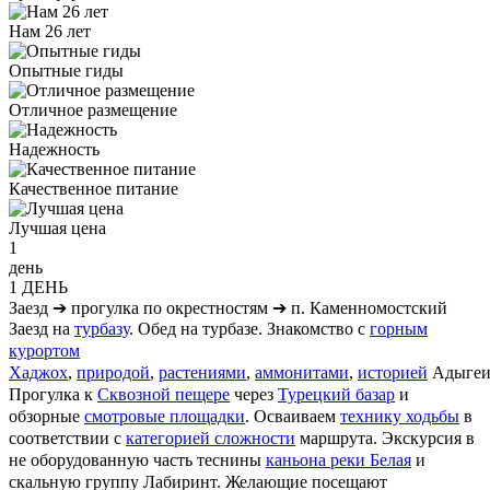
Нам 26 лет
Опытные гиды
Отличное размещение
Надежность
Качественное питание
Лучшая цена
1
день
1 ДЕНЬ
Заезд
➔
прогулка по окрестностям
➔
п. Каменномостский
Заезд на
турбазу
. Обед на турбазе. Знакомство с
горным
курортом
Хаджох
,
природой
,
растениями
,
аммонитами
,
историей
Адыгеи
Прогулка к
Сквозной пещере
через
Турецкий базар
и
обзорные
смотровые площадки
. Осваиваем
технику ходьбы
в
соответствии с
категорией сложности
маршрута. Экскурсия в
не оборудованную часть теснины
каньона реки Белая
и
скальную группу Лабиринт. Желающие посещают