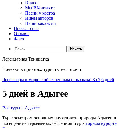
Видео
Мы ВКонтакте
Песни у костра
Ищем авторов
Наши вакансии
Пресса о нас
Отзывы
Фото
Искать
Легендарная Тридцатка
Ночевки в приютах, туристы не готовят
Через горы к морю с облегченным рюкзаком! За 5,6 дней
5 дней в Адыгее
Все туры в Адыгее
Тур с осмотром основных памятников природы Адыгеи и
посещением термальных бассейнов,
тур в
горном курорте