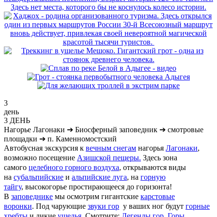
3
день
3 ДЕНЬ
Нагорье Лагонаки
➔
Биосферный заповедник
➔
смотровые
площадки
➔
п. Каменномостский
Автобусная экскурсия к
вечным снегам
нагорья
Лагонаки
,
возможно посещение
Азишской пещеры.
Здесь зона
самого
целебного горного воздуха
, открываются виды
на
субальпийские
и
альпийские луга
, на
горную
тайгу
,
высокогорье простирающееся до горизонта!
В
заповеднике
мы осмотрим гигантские
карстовые
воронки
.
Под чарующие
звуки гор
у ваших ног будут
горные
хребты
и дикие
ущелья
.
Смотрите:
Легенды гор
,
Горы