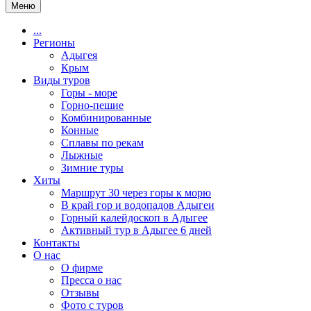
Меню
...
Регионы
Адыгея
Крым
Виды туров
Горы - море
Горно-пешие
Комбинированные
Конные
Сплавы по рекам
Лыжные
Зимние туры
Хиты
Маршрут 30 через горы к морю
В край гор и водопадов Адыгеи
Горный калейдоскоп в Адыгее
Активный тур в Адыгее 6 дней
Контакты
О нас
О фирме
Пресса о нас
Отзывы
Фото с туров