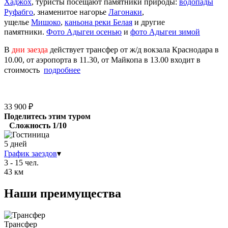
Хаджох
, туристы посещают памятники природы:
водопады
Руфабго
, знаменитое нагорье
Лагонаки
,
ущелье
Мишоко
,
каньона реки Белая
и другие
памятники.
Фото Адыгеи осенью
и
фото Адыгеи зимой
В
дни заезда
действует
трансфер
от ж/д вокзала Краснодара в
10.00
, от аэропорта в 11.30, от Майкопа в 13.00 входит в
стоимость
подробнее
33 900 ₽
Поделитесь этим туром
Сложность 1/10
5 дней
График заездов
▾
3 - 15 чел.
43 км
Наши преимущества
Трансфер