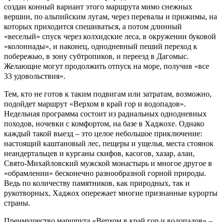
создан конный вариант этого маршрута мимо снежных
вершин, по альпийским лугам, через перевалы и прижимы, на
которых приходится спешиваться, а потом длинный
«веселый» спуск через колхидские леса, в окружении буковой
«колоннады», и наконец, однодневный пеший переход к
побережью, в зону субтропиков, и переезд в Дагомыс.
Желающие могут продолжить отпуск на море, получив «все
33 удовольствия».
Тем, кто не готов к таким подвигам или затратам, возможно,
подойдет маршрут «Верхом в край гор и водопадов».
Недельная программа состоит из радиальных однодневных
походов, ночевки с комфортом, на базе в Хаджохе. Однако
каждый такой выезд – это целое небольшое приключение:
настоящий каштановый лес, пещеры и ущелья, места стоянок
неандертальцев и курганы скифов, касогов, хазар, алан,
Свято-Михайловский мужской монастырь и многое другое в
«обрамлении» бесконечно разнообразной горной природы.
Ведь по количеству памятников, как природных, так и
рукотворных, Хаджох опережает многие признанные курорты
страны.
Преимущество маршрута «Верхом в край гор и водопадов» –