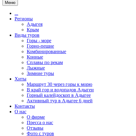
Меню
...
Регионы
Адыгея
Крым
Виды туров
Горы - море
Горно-пешие
Комбинированные
Конные
Сплавы по рекам
Лыжные
Зимние туры
Хиты
Маршрут 30 через горы к морю
В край гор и водопадов Адыгеи
Горный калейдоскоп в Адыгее
Активный тур в Адыгее 6 дней
Контакты
О нас
О фирме
Пресса о нас
Отзывы
Фото с туров