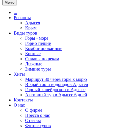
Меню
...
Регионы
Адыгея
Крым
Виды туров
Горы - море
Горно-пешие
Комбинированные
Конные
Сплавы по рекам
Лыжные
Зимние туры
Хиты
Маршрут 30 через горы к морю
В край гор и водопадов Адыгеи
Горный калейдоскоп в Адыгее
Активный тур в Адыгее 6 дней
Контакты
О нас
О фирме
Пресса о нас
Отзывы
Фото с туров