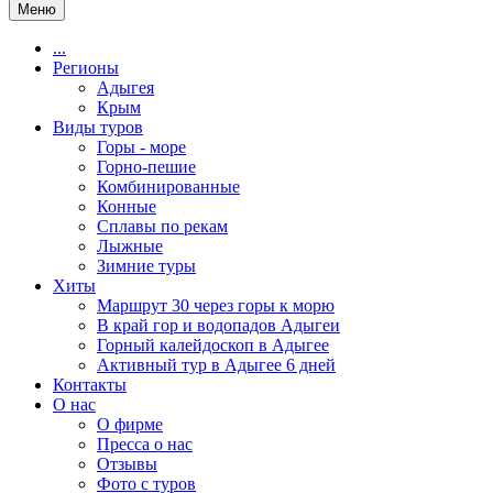
Меню
...
Регионы
Адыгея
Крым
Виды туров
Горы - море
Горно-пешие
Комбинированные
Конные
Сплавы по рекам
Лыжные
Зимние туры
Хиты
Маршрут 30 через горы к морю
В край гор и водопадов Адыгеи
Горный калейдоскоп в Адыгее
Активный тур в Адыгее 6 дней
Контакты
О нас
О фирме
Пресса о нас
Отзывы
Фото с туров