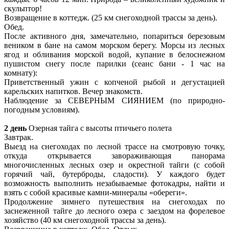
скульптор!
Возвращение в коттедж. (25 км снегоходной трассы за день).
Обед.
После активного дня, замечательно, попариться березовым
веником в бане на самом морском берегу. Морсы из лесных
ягод и обливания морской водой, купание в белоснежном
пушистом снегу после парилки (сеанс бани - 1 час на
комнату):
Приветственный ужин с копченой рыбой и дегустацией
карельских напитков. Вечер знакомств.
Наблюдение за СЕВЕРНЫМ СИЯНИЕМ (по природно-
погодным условиям).
2 день
Озерная тайга с высоты птичьего полета
Завтрак.
Выезд на снегоходах по лесной трассе на смотровую точку,
откуда открывается завораживающая панорама
многочисленных лесных озер и окрестной тайги (с собой
горячий чай, бутерброды, сладости). У каждого будет
возможность выполнить незабываемые фотокадры, найти и
взять с собой красивые камни-минералы «обереги».
Продолжение зимнего путешествия на снегоходах по
заснеженной тайге до лесного озера с заездом на форелевое
хозяйство (40 км снегоходной трассы за день).