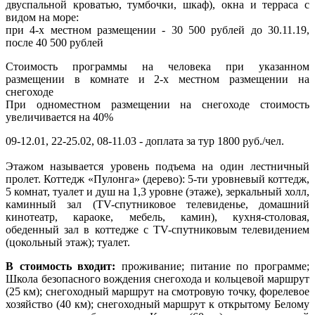
двуспальной кроватью, тумбочки, шкаф), окна и терраса с
видом на море:
при 4-х местном размещении - 30 500 рублей до 30.11.19,
после 40 500 рублей
Стоимость программы на человека при указанном
размещении в комнате и 2-х местном размещении на
снегоходе
При одноместном размещении на снегоходе стоимость
увеличивается на 40%
09-12.01, 22-25.02, 08-11.03 - доплата за тур 1800 руб./чел.
Этажом называется уровень подъема на один лестничный
пролет. Коттедж «Пулонга» (дерево): 5-ти уровневый коттедж,
5 комнат, туалет и душ на 1,3 уровне (этаже), зеркальный холл,
каминный зал (TV-спутниковое телевиденье, домашний
кинотеатр, караоке, мебель, камин), кухня-столовая,
обеденный зал в коттедже с TV-спутниковым телевидением
(цокольный этаж); туалет.
В стоимость входит:
проживание; питание по программе;
Школа безопасного вождения снегохода и кольцевой маршрут
(25 км); снегоходный маршрут на смотровую точку, форелевое
хозяйство (40 км); снегоходный маршрут к открытому Белому