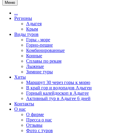
Меню
...
Регионы
Адыгея
Крым
Виды туров
Горы - море
Горно-пешие
Комбинированные
Конные
Сплавы по рекам
Лыжные
Зимние туры
Хиты
Маршрут 30 через горы к морю
В край гор и водопадов Адыгеи
Горный калейдоскоп в Адыгее
Активный тур в Адыгее 6 дней
Контакты
О нас
О фирме
Пресса о нас
Отзывы
Фото с туров