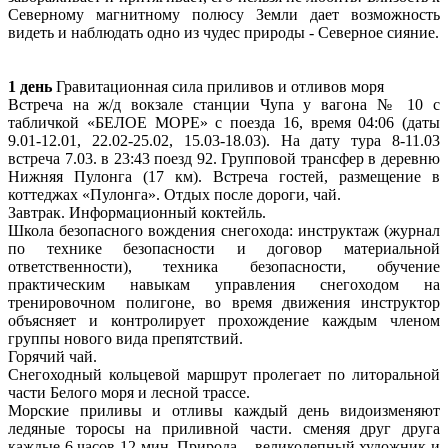
Северному магнитному полюсу Земли дает возможность
видеть и наблюдать одно из чудес природы - Северное сияние.
1 день
Гравитационная сила приливов и отливов моря
Встреча на ж/д вокзале станции Чупа у вагона № 10 с
табличкой «БЕЛОЕ МОРЕ» с поезда 16, время 04:06 (даты
9.01-12.01, 22.02-25.02, 15.03-18.03). На дату тура 8-11.03
встреча 7.03. в 23:43 поезд 92. Групповой трансфер в деревню
Нижняя Пулонга (17 км). Встреча гостей, размещение в
коттеджах «Пулонга». Отдых после дороги, чай.
Завтрак. Информационный коктейль.
Школа безопасного вождения снегохода: инструктаж (журнал
по технике безопасности и договор материальной
ответственности), техника безопасности, обучение
практическим навыкам управления снегоходом на
тренировочном полигоне, во время движения инструктор
объясняет и контролирует прохождение каждым членом
группы нового вида препятствий.
Горячий чай.
Снегоходный кольцевой маршрут пролегает по литоральной
части Белого моря и лесной трассе.
Морские приливы и отливы каждый день видоизменяют
ледяные торосы на приливной части. сменяя друг друга
каждые 6 часов 12 мин. Природа – великолепный художник и