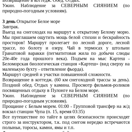
Возвращение в коттедж. Обед. Отдых.
Ужин. Наблюдение за СЕВЕРНЫМ СИЯНИЕМ (по
природно-погодным условиям).
3 день
Открытое Белое море
Завтрак.
Выезд на снегоходах на маршрут к открытому Белому морю.
Мы приглашаем ощутить мощь белой стихии и бескрайность
просторов! Маршрут пролегает по лесной дороге, лесной
трассе, по болоту и озеру. Чай в термосах у штольни
Гранатовой варакки (пегматитовая жила по добычи слюды
20е-40е года прошлого века). Подъем на мыс Картеш -
Беломорская биологическая станция «Картеш» (вид сверху на
маленькую бухту - ответвление фьорда).
Маршрут средней и участки повышенной сложности.
Возвращение в коттедж. (60 км снегоходной трассы за день).
Поздний обед. Отдых у камина. Просмотр фильмов-роликов
посвященных отдыху в Пулонге на Белом море.
Ужин. Наблюдение за СЕВЕРНЫМ СИЯНИЕМ (по
природно-погодным условиям).
Прощание с Белым морем. 01:00 - Групповой трансфер на ж/д
вокзал станции Чупа (п. 15, время 03:35)
Все путешествие по тайге в целях безопасности происходят
строго за инструктором, т.к. под снегом нередко встречаются
полыньи, торосы, камни, ямы и т.п.