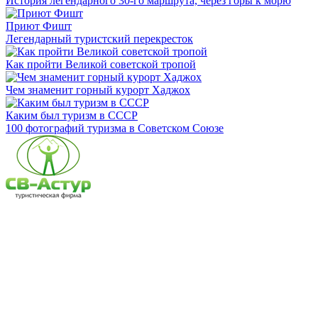
История легендарного 30-го маршрута, через горы к морю
Приют Фишт
Легендарный туристский перекресток
Как пройти Великой советской тропой
Чем знаменит горный курорт Хаджох
Каким был туризм в СССР
100 фотографий туризма в Советском Союзе