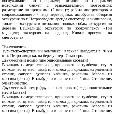
обслуживание по программе; питание по программе;
новогодний банкет с развлекательной программой;
размещение по программе (2 ночи)*; работа инструкторов и
сопровождающего / гида-переводчика; автобусная обзорная
экскурсия по г. Петрозаводск; аренда снегохода и экипировки,
топливо; экскурсия в питомник ездовых собак; экскурсия по
деревне Вешкелица; экскурсия по зоокомплексу «Три
медведя»; экскурсия на водопад Кивач; прогулка на
снегоступах.
*Размещение:
Туристско-спортивный комплекс "Алёкка" находится в 70 км
от г. Петрозаводска, на берегу озера Сямозеро.
Двухместный номер (две односпальные кровати)
В каждом номере телевизор, прикроватные тумбочки, стулья
по количеству мест, шкаф или комод для одежды, журнальный
столик, санузел, душевая кабинка, раковина. Мебель из
массива (сосна). В тамбуре и в ванне теплый пол. Отопление,
электричество.
Двухместный номер (двуспальная кровать) + дополнительное
место (диван)
В каждом номере телевизор, прикроватные тумбочки, стулья
по количеству мест, шкаф или комод для одежды, журнальный
столик, санузел, душевая кабинка, раковина. Мебель из
массива (сосна). В тамбуре и в ванне теплый пол. Отопление,