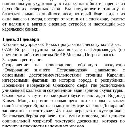
национальную уху, клюкву в сахаре, настойки и варенье из
вкуснейших северных ягод. Вы почувствуете тишину и
благодать зимнего хвойного леса, который будет виден из
окна вашего номера, восторг от катания на снегоходе, счастье
от валяния в мягких снежных сугробах и настоящий жар
карельской баньки.
1 день, 31 декабря
Катание на упряжках 10 км, прогулка на снегоступах 2-3 км.
07:50 Встреча группы на ж/д вокзале г. Петрозаводск (по
времени прибытия поезда №018 Москва - Петрозаводск).
Завтрак в ресторане.
Отправление на новогоднюю обзорную экскурсию
«Очарование зимнего Петрозаводска»: знакомство с
основными достопримечательностями столицы Карелии,
интересными фактами из истории города и республики.
Посещение набережной Онежского озера, где расположена
уникальная коллекция современной авангардной скульптуры.
Около часа в пути на микроавтобусе и нас ждет Водопад
Кивач. Мощь огромного падающего потока воды заряжает
силой и энергией, на него можно смотреть вечно. Дендрарий
заповедника насчитывает 43 вида деревьев и кустарников.
Карельская берёза удивляет изогнутым стволом, она ценится
оригинальной узорчатой текстурой древесины, которая по
рисунку и прочности напоминает мрамор.