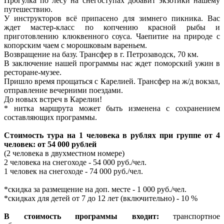
Прогулка по лесу на снегоступах добавит экзотики нашему
путешествию.
У инструкторов всё припасено для зимнего пикника. Вас
ждет мастер-класс по копчению красной рыбы и
приготовлению клюквенного соуса. Чаепитие на природе с
копорским чаем с морошковым вареньем.
Возвращение на базу. Трансфер в г. Петрозаводск, 70 км.
В заключение нашей программы нас ждет поморский ужин в
ресторане-музее.
Пришло время прощаться с Карелией. Трансфер на ж/д вокзал,
отправление вечерними поездами.
До новых встреч в Карелии!
* нитка маршрута может быть изменена с сохранением
составляющих программы.
Стоимость тура на 1 человека в рублях при группе от 4
человек: от 54 000 рублей
(2 человека в двухместном номере)
2 человека на снегоходе - 54 000 руб./чел.
1 человек на снегоходе - 74 000 руб./чел.
*скидка за размещение на доп. месте - 1 000 руб./чел.
*скидках для детей от 7 до 12 лет (включительно) - 10 %
В стоимость программы входит:
транспортное