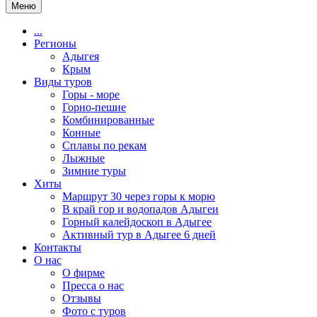
Меню
...
Регионы
Адыгея
Крым
Виды туров
Горы - море
Горно-пешие
Комбинированные
Конные
Сплавы по рекам
Лыжные
Зимние туры
Хиты
Маршрут 30 через горы к морю
В край гор и водопадов Адыгеи
Горный калейдоскоп в Адыгее
Активный тур в Адыгее 6 дней
Контакты
О нас
О фирме
Пресса о нас
Отзывы
Фото с туров