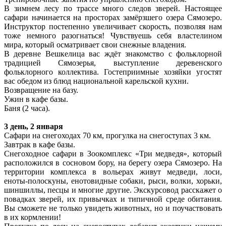
В зимнем лесу по трассе много следов зверей. Настоящее
сафари начинается на просторах замёрзшего озера Сямозеро.
Инструктор постепенно увеличивает скорость, позволяя нам
тоже немного разогнаться! Чувствуешь себя властелином
мира, который осматривает свои снежные владения.
В деревне Вешкелица вас ждёт знакомство с фольклорной
традицией Сямозерья, выступление деревенского
фольклорного коллектива. Гостеприимные хозяйки угостят
вас обедом из блюд национальной карельской кухни.
Возвращение на базу.
Ужин в кафе базы.
Баня (2 часа).
3 день, 2 января
Сафари на снегоходах 70 км, прогулка на снегоступах 3 км.
Завтрак в кафе базы.
Снегоходное сафари в Зоокомплекс «Три медведя», который
расположился в сосновом бору, на берегу озера Сямозеро. На
территории комплекса в вольерах живут медведи, лоси,
еноты-полоскуны, енотовидные собаки, рыси, волки, хорьки,
шиншиллы, песцы и многие другие. Экскурсовод расскажет о
повадках зверей, их привычках и типичной среде обитания.
Вы сможете не только увидеть животных, но и поучаствовать
в их кормлении!