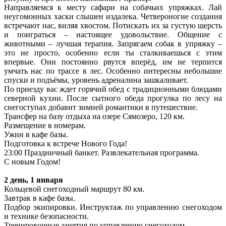
Направляемся к месту сафари на собачьих упряжках. Лай
неугомонных хаски слышен издалека. Четвероногие создания
встречают нас, виляя хвостом. Потискать их за густую шерсть
и поиграться ‒ настоящее удовольствие. Общение с
животными ‒ лучшая терапия. Запрягаем собак в упряжку ‒
это не просто, особенно если ты сталкиваешься с этим
впервые. Они постоянно рвутся вперёд, им не терпится
умчать нас по трассе в лес. Особенно интересны небольшие
спуски и подъёмы, уровень адреналина зашкаливает.
По приезду вас ждет горячий обед с традиционными блюдами
северной кухни. После сытного обеда прогулка по лесу на
снегоступах добавит зимней романтики в путешествие.
Трансфер на базу отдыха на озере Сямозеро, 120 км.
Размещение в номерам.
Ужин в кафе базы.
Подготовка к встрече Нового Года!
23:00 Праздничный банкет. Развлекательная программа.
С новым Годом!
2 день, 1 января
Кольцевой снегоходный маршрут 80 км.
Завтрак в кафе базы.
Подбор экипировки. Инструктаж по управлению снегоходом
и технике безопасности.
Тренировочные занятия по управлению снегоходом.