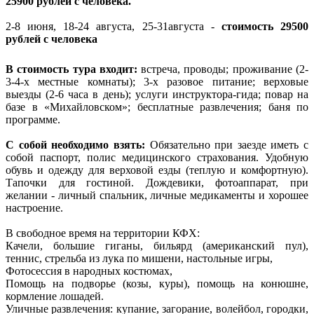
25900 рублей с человека.
2-8 июня, 18-24 августа, 25-31августа -
стоимость 29500
рублей с человека
В стоимость тура входит:
встреча, проводы; проживание (2-
3-4-х местные комнаты); 3-х разовое питание; верховые
выезды (2-6 часа в день); услуги инструктора-гида; повар на
базе в «Михайловском»; бесплатные развлечения; баня по
программе.
С собой необходимо взять:
Обязательно при заезде иметь с
собой паспорт, полис медицинского страхования. Удобную
обувь и одежду для верховой езды (теплую и комфортную).
Тапочки для гостиной. Дождевики, фотоаппарат, при
желании - личный спальник, личные медикаменты и хорошее
настроение.
В свободное время на территории КФХ:
Качели, большие гиганы, бильярд (американский пул),
теннис, стрельба из лука по мишени, настольные игры,
Фотосессия в народных костюмах,
Помощь на подворье (козы, куры), помощь на конюшне,
кормление лошадей.
Уличные развлечения: купание, загорание, волейбол, городки,