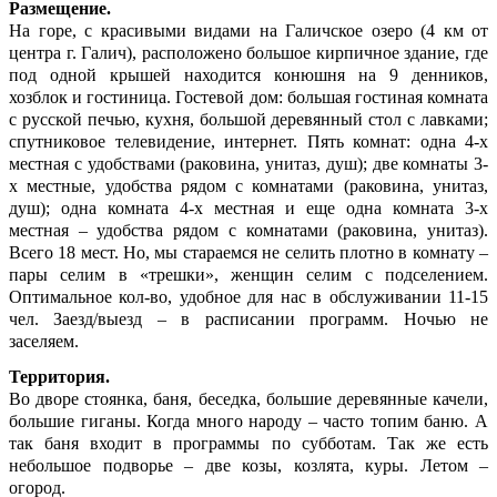
Размещение.
На горе, с красивыми видами на Галичское озеро (4 км от
центра г. Галич), расположено большое кирпичное здание, где
под одной крышей находится конюшня на 9 денников,
хозблок и гостиница.
Гостевой дом: большая гостиная комната
с русской печью, кухня, большой деревянный стол с лавками;
спутниковое телевидение, интернет. Пять комнат: одна 4-х
местная с удобствами (раковина, унитаз, душ); две комнаты 3-
х местные, удобства рядом с комнатами (раковина, унитаз,
душ); одна комната 4-х местная и еще одна комната 3-х
местная – удобства рядом с комнатами (раковина, унитаз).
Всего 18 мест. Но, мы стараемся не селить плотно в комнату –
пары селим в «трешки», женщин селим с подселением.
Оптимальное кол-во, удобное для нас в обслуживании 11-15
чел. Заезд/выезд – в расписании программ. Ночью не
заселяем.
Территория.
Во дворе стоянка, баня, беседка, большие деревянные качели,
большие гиганы. Когда много народу – часто топим баню. А
так баня входит в программы по субботам. Так же есть
небольшое подворье – две козы, козлята, куры. Летом –
огород.