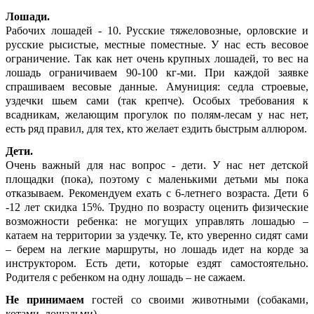
Лошади.
Рабочих лошадей - 10. Русские тяжеловозные, орловские и
русские рысистые, местные поместные. У нас есть весовое
ограничение. Так как нет очень крупных лошадей, то вес на
лошадь ограничиваем 90-100 кг-ми. При каждой заявке
спрашиваем весовые данные.
Амуниция: седла строевые,
уздечки шьем сами (так крепче).
Особых требования к
всадникам, желающим прогулок по полям-лесам у нас нет,
есть ряд правил, для тех, кто желает ездить быстрым аллюром.
Дети.
Очень важный для нас вопрос - дети. У нас нет детской
площадки (пока), поэтому с маленькими детьми мы пока
отказываем. Рекомендуем ехать с 6-летнего возраста. Дети 6
-12 лет скидка 15%. Трудно по возрасту оценить физические
возможности ребенка: не могущих управлять лошадью –
катаем на территории за уздечку. Те, кто уверенно сидят сами
– берем на легкие маршруты, но лошадь идет на корде за
инструктором. Есть дети, которые ездят самостоятельно.
Родителя с ребенком на одну лошадь – не сажаем.
Не принимаем
гостей со своими животными (собаками,
котами, лошадьми).