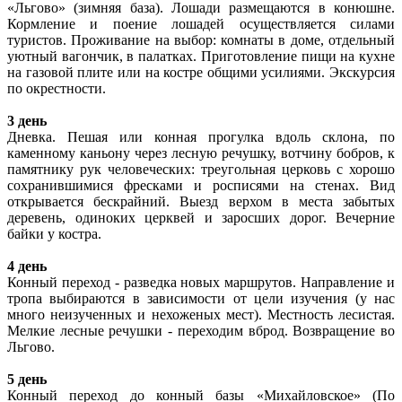
«Льгово» (зимняя база). Лошади размещаются в конюшне.
Кормление и поение лошадей осуществляется силами
туристов. Проживание на выбор: комнаты в доме, отдельный
уютный вагончик, в палатках. Приготовление пищи на кухне
на газовой плите или на костре общими усилиями. Экскурсия
по окрестности.
3 день
Дневка. Пешая или конная прогулка вдоль склона, по
каменному каньону через лесную речушку, вотчину бобров, к
памятнику рук человеческих: треугольная церковь с хорошо
сохранившимися фресками и росписями на стенах. Вид
открывается бескрайний. Выезд верхом в места забытых
деревень, одиноких церквей и заросших дорог. Вечерние
байки у костра.
4 день
Конный переход - разведка новых маршрутов. Направление и
тропа выбираются в зависимости от цели изучения (у нас
много неизученных и нехоженых мест). Местность лесистая.
Мелкие лесные речушки - переходим вброд. Возвращение во
Льгово.
5 день
Конный переход до конный базы «Михайловское» (По