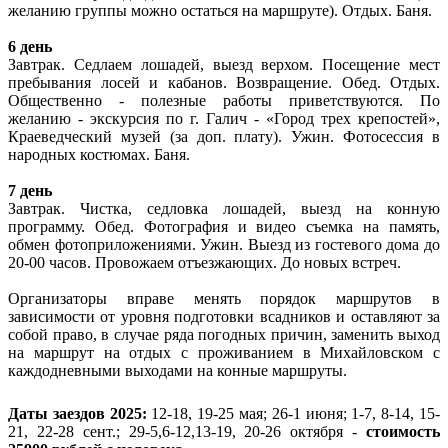
желанию группы можно остаться на маршруте). Отдых. Баня.
6 день
Завтрак. Седлаем лошадей, выезд верхом. Посещение мест
пребывания лосей и кабанов. Возвращение. Обед. Отдых.
Общественно - полезные работы приветствуются. По
желанию - экскурсия по г. Галич - «Город трех крепостей»,
Краеведческий музей (за доп. плату). Ужин. Фотосессия в
народных костюмах. Баня.
7 день
Завтрак. Чистка, седловка лошадей, выезд на конную
программу. Обед. Фотография и видео съемка на память,
обмен фотоприложениями. Ужин. Выезд из гостевого дома до
20-00 часов. Провожаем отъезжающих. До новых встреч.
Организаторы вправе менять порядок маршрутов в
зависимости от уровня подготовки всадников и оставляют за
собой право, в случае ряда погодных причин, заменить выход
на маршрут на отдых с проживанием в Михайловском с
каждодневными выходами на конные маршруты.
Даты заездов 2025:
12-18, 19-25 мая; 26-1 июня; 1-7, 8-14, 15-
21, 22-28 сент.; 29-5,6-12,13-19, 20-26 октября -
стоимость