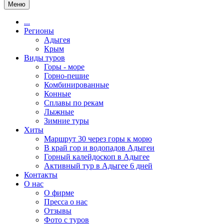
Меню
...
Регионы
Адыгея
Крым
Виды туров
Горы - море
Горно-пешие
Комбинированные
Конные
Сплавы по рекам
Лыжные
Зимние туры
Хиты
Маршрут 30 через горы к морю
В край гор и водопадов Адыгеи
Горный калейдоскоп в Адыгее
Активный тур в Адыгее 6 дней
Контакты
О нас
О фирме
Пресса о нас
Отзывы
Фото с туров