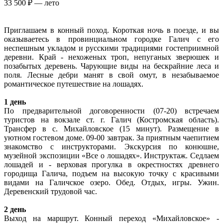
33 500 ₽ — лето
Приглашаем в конный поход. Короткая ночь в поезде, и вы
оказываетесь в провинциальном городке Галич с его
неспешным укладом и русскими традициями гостеприимной
деревни. Край - нехоженых троп, непуганых зверюшек и
позабытых деревень. Чарующие виды на бескрайние леса и
поля. Лесные дебри манят в свой омут, в незабываемое
романтическое путешествие на лошадях.
1 день
По предварительной договоренности (07-20) встречаем
туристов на вокзале ст. г. Галич (Костромская область).
Трансфер в с. Михайловское (15 минут). Размещение в
уютном гостевом доме. 09-00 завтрак. За приятным чаепитием
знакомство с инструкторами. Экскурсия по конюшне,
музейной экспозиции «Все о лошадях». Инструктаж. Седлаем
лошадей и - верховая прогулка в окрестностях древнего
городища Галича, подъем на высокую точку с красивыми
видами на Галичское озеро. Обед. Отдых, игры. Ужин.
Деревенский трудовой час.
2 день
Выход на маршрут. Конный переход «Михайловское» -