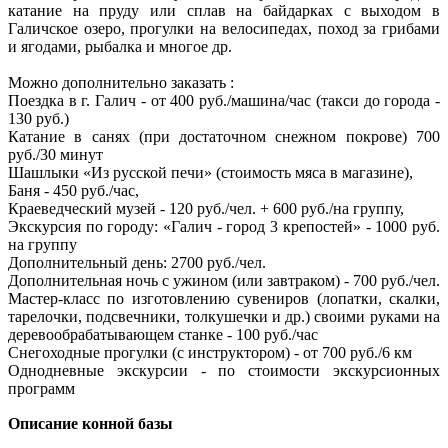
катание на пруду или сплав на байдарках с выходом в
Галичское озеро, прогулки на велосипедах, поход за грибами
и ягодами, рыбалка и многое др.
Можно дополнительно заказать :
Поездка в г. Галич - от 400 руб./машина/час (такси до города -
130 руб.)
Катание в санях (при достаточном снежном покрове) 700
руб./30 минут
Шашлыки «Из русской печи» (стоимость мяса в магазине),
Баня - 450 руб./час,
Краеведческий музей - 120 руб./чел. + 600 руб./на группу,
Экскурсия по городу: «Галич - город 3 крепостей» - 1000 руб.
на группу
Дополнительный день: 2700 руб./чел.
Дополнительная ночь с ужином (или завтраком) - 700 руб./чел.
Мастер-класс по изготовлению сувениров (лопатки, скалки,
тарелочки, подсвечники, толкушечки и др.) своими руками на
деревообрабатывающем станке - 100 руб./час
Снегоходные прогулки (с инструктором) - от 700 руб./6 км
Однодневные экскурсии - по стоимости экскурсионных
программ
Описание конной базы