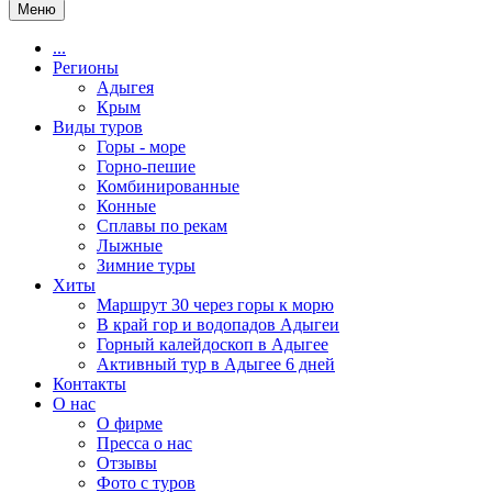
Меню
...
Регионы
Адыгея
Крым
Виды туров
Горы - море
Горно-пешие
Комбинированные
Конные
Сплавы по рекам
Лыжные
Зимние туры
Хиты
Маршрут 30 через горы к морю
В край гор и водопадов Адыгеи
Горный калейдоскоп в Адыгее
Активный тур в Адыгее 6 дней
Контакты
О нас
О фирме
Пресса о нас
Отзывы
Фото с туров