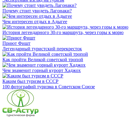
Почему стоит увидеть Лагонаки?
Чем интересен отдых в Адыгее
История легендарного 30-го маршрута, через горы к морю
Приют Фишт
Легендарный туристский перекресток
Как пройти Великой советской тропой
Чем знаменит горный курорт Хаджох
Каким был туризм в СССР
100 фотографий туризма в Советском Союзе