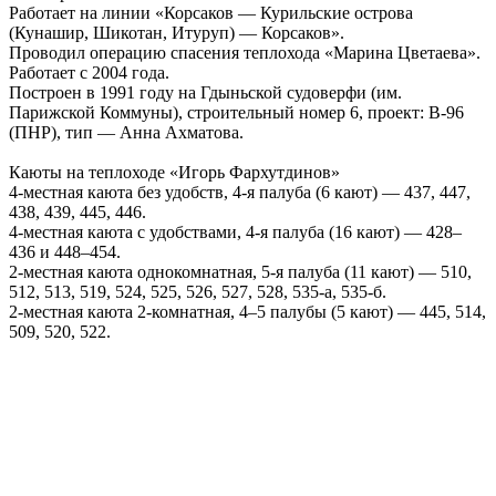
Работает на линии «Корсаков — Курильские острова
(Кунашир, Шикотан, Итуруп) — Корсаков».
Проводил операцию спасения теплохода «Марина Цветаева».
Работает с 2004 года.
Построен в 1991 году на Гдыньской судоверфи (им.
Парижской Коммуны), строительный номер 6, проект: B-96
(ПНР), тип — Анна Ахматова.
Каюты на теплоходе «Игорь Фархутдинов»
4-местная каюта без удобств, 4-я палуба (6 кают) — 437, 447,
438, 439, 445, 446.
4-местная каюта с удобствами, 4-я палуба (16 кают) — 428–
436 и 448–454.
2-местная каюта однокомнатная, 5-я палуба (11 кают) — 510,
512, 513, 519, 524, 525, 526, 527, 528, 535-а, 535-б.
2-местная каюта 2-комнатная, 4–5 палубы (5 кают) — 445, 514,
509, 520, 522.