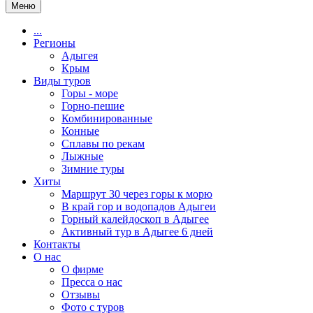
Меню
...
Регионы
Адыгея
Крым
Виды туров
Горы - море
Горно-пешие
Комбинированные
Конные
Сплавы по рекам
Лыжные
Зимние туры
Хиты
Маршрут 30 через горы к морю
В край гор и водопадов Адыгеи
Горный калейдоскоп в Адыгее
Активный тур в Адыгее 6 дней
Контакты
О нас
О фирме
Пресса о нас
Отзывы
Фото с туров