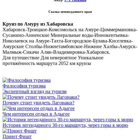
Сказка неизведанного края
Круиз по Амуру из Хабаровска
Хабаровск-Троицкое-Комсомольск на Амуре-Циммермановка-
Сусанино-Анненские Минеральные воды-Иннокентьевка-
Николаевск на Амуре-Тахта-Богородское-Булава-Киселевка-
Амурские Столбы-Нижнетамбовское-Нижние Халбы-Амурск-
Малмыж-Сикачи Алян-Владимировка-Хабаровск.
Для путешествие Для
невероятное
Уникальное
протяжённость маршрута 2052 км круиза
Философия туризма
Экспертный взгляд на туризм
Почему стоит увидеть Лагонаки?
Чем интересен отдых в Адыгее
История легендарного 30-го маршрута, через горы к морю
Приют Фишт