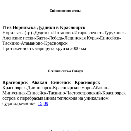
Сибирские просторы
И из Норильска Дудинки в Красноярск
Норильск- (тр) -Дудинка-Потапово-Игарка-зел.ст.-Туруханск-
Аленские пески-Бахта-Лебедь-Лединская Курья-Енисейск-
Таскино-Атаманово-Красноярск
Протяженность маршрута круиза 2000 км
Осенняя сказка Сибири
Красноярск - Абакан - Енисейск - Красноярск
Красноярск-Дивногорск-Красноярское море-Абакан-
Минусинск-Енисейск-Таскино-Частоостровский-Красноярск
остров
с перебрасыванием теплохода на уникальном
судоподъемнике
15,09
Амур
т / х Таёжный