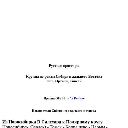
Русские просторы
Круизы по рекам Сибири и дальнего Востока
Обь, Иртыш, Енисей
Иртыш Обь И
т / х Ремикс
Невероятная Сибирь: город, тайга и тундра
Из Новосибирка В Салехард к Полярному кругу
Новосибирск (Бердск) - Томск - Колпашево - Нарым -