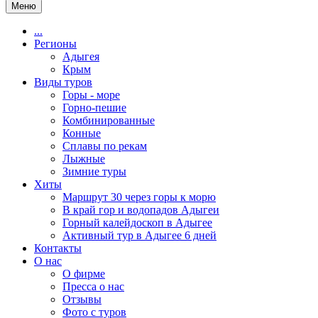
Меню
...
Регионы
Адыгея
Крым
Виды туров
Горы - море
Горно-пешие
Комбинированные
Конные
Сплавы по рекам
Лыжные
Зимние туры
Хиты
Маршрут 30 через горы к морю
В край гор и водопадов Адыгеи
Горный калейдоскоп в Адыгее
Активный тур в Адыгее 6 дней
Контакты
О нас
О фирме
Пресса о нас
Отзывы
Фото с туров