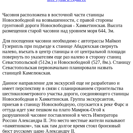
Часовня расположена в восточной части станицы
Новосвободной на возвышенности, с правой стороны
грунтовой дороги Новосвободная - Хамкетинская. Высота
размещения старой часовни над уровнем моря 644, 3м.
Для посещения часовни необходимо с автотрассы Майкоп
Гузерипль при подъезде к станице Абадзехская свернуть
налево, въехать в центр станицы и от центральной площади
повернуть по указателям еще раз налево в сторону станиц
Севастопольской (512м.) и Новосвободной (527, 8м.). Станицу
Севастопольская первоначально планировали назвать
станицей Камелюкская.
Данное направление для экскурсий еще не разработано и
имеет перспективу в связи с планированием строительства
шестикилометрового участка дороги, соединяющего станицы
Новосвободная и Хамкетинская. Группа экскурсантов,
приехав в станицу Новосвободную, спускается к реке Фарс и
оттуда идет уже пешком на плато Мамрюк-Огой к
разрушенной часовне поставленной в честь Императора
России Александра II. Это место местные жители называют
«памятником», так как там долгое время стоял бронзовый
бюст русскому царю Александру II.