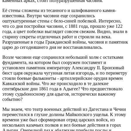
каменных арках, стоит полуразрушенная часовня.
Её стены сложены из тесанного и шлифованного камня-
известняка. Внутри часовни еще сохранились
оштукатуренные стены с бело-синей побелкой. Интересно,
что со дня постройки часовни, с 1881 года, прошло уже 122
года, а цвет побелки выглядит совсем свежим. Видно, знали в
старину секреты отделочных работ и строили на века.
Разрушенные в годы Гражданской войны, часовня и памятник
царю до сегодняшнего дня не восстанавливались.
Возле часовни еще сохранился небольшой холм с остатками
фундамента, на котором был сооружен постамент и
установлен памятник императору Александру II. Бронзовый
бюст царя окружала чугунная литая изгородь, и по периметру
стояли боевые фальконеты - артиллерийские орудия времен
Кавказской войны. Что же происходило в те далекие
сентябрьские дни 1861 года в Адыгее? Что предшествовало
этому судьбоносному для адыгов, исторически важному
событию?
Мы знаем, что театр военных действий из Дагестана и Чечни
переместился в глухие долины Майкопского ущелья. К этому
времени уже был сформирован отряд царских войск, из
нескольких казачьих полков и вел боевые действия в горах
Адыгеи. Очередной раз к абадзехам прибыли послы и