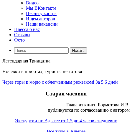
Видео
Мы ВКонтакте
Песни у костра
Ищем авторов
Наши вакансии
Пресса о нас
Отзывы
Фото
Искать
Легендарная Тридцатка
Ночевки в приютах, туристы не готовят
Через горы к морю с облегченным рюкзаком! За 5,6 дней
Старая часовня
Глава из книги Бормотова И.В.
публикуется по согласованию с автором
Экскурсии по Адыгее от 1,5 до 4 часов ежедневно
Все туры в Адыгее