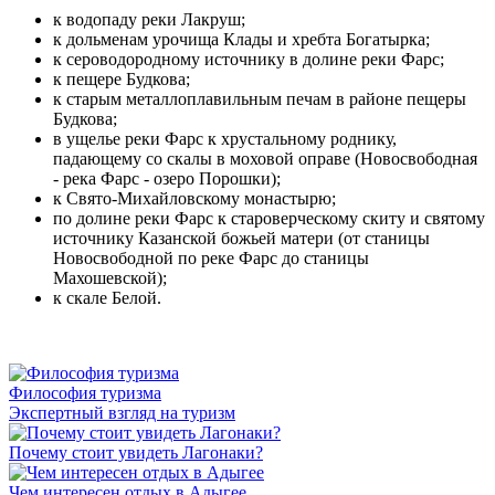
к водопаду реки Лакруш;
к дольменам урочища Клады и хребта Богатырка;
к сероводородному источнику в долине реки Фарс;
к пещере Будкова;
к старым металлоплавильным печам в районе пещеры
Будкова;
в ущелье реки Фарс к хрустальному роднику,
падающему со скалы в моховой оправе (Новосвободная
- река Фарс - озеро Порошки);
к Свято-Михайловскому монастырю;
по долине реки Фарс к староверческому скиту и святому
источнику Казанской божьей матери (от станицы
Новосвободной по реке Фарс до станицы
Махошевской);
к скале Белой.
Философия туризма
Экспертный взгляд на туризм
Почему стоит увидеть Лагонаки?
Чем интересен отдых в Адыгее