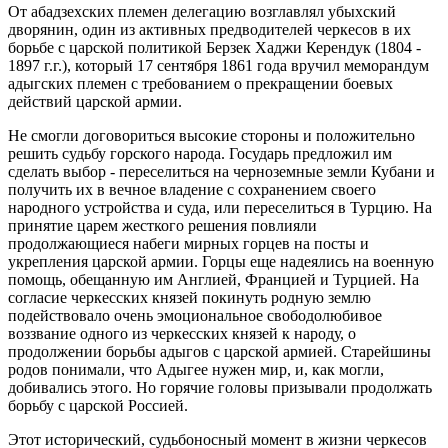
От абадзехских племен делегацию возглавлял убыхский
дворянин, один из активных предводителей черкесов в их
борьбе с царской политикой Берзек Хаджи Керендук (1804 -
1897 г.г.), который 17 сентября 1861 года вручил меморандум
адыгских племен с требованием о прекращении боевых
действий царской армии.
Не смогли договориться высокие стороны и положительно
решить судьбу горского народа. Государь предложил им
сделать выбор - переселиться на черноземные земли Кубани и
получить их в вечное владение с сохранением своего
народного устройства и суда, или переселиться в Турцию. На
принятие царем жесткого решения повлияли
продолжающиеся набеги мирных горцев на посты и
укрепления царской армии. Горцы еще надеялись на военную
помощь, обещанную им Англией, Францией и Турцией. На
согласие черкесских князей покинуть родную землю
подействовало очень эмоциональное свободолюбивое
воззвание одного из черкесских князей к народу, о
продолжении борьбы адыгов с царской армией. Старейшины
родов понимали, что Адыгее нужен мир, и, как могли,
добивались этого. Но горячие головы призывали продолжать
борьбу с царской Россией.
Этот исторический, судьбоносный момент в жизни черкесов