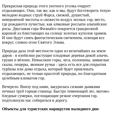
Прекрасная природа этого уютного уголка очарует
отдыхающих. Они, так же, как и мы, будут боготворить тихую
мелодию водных струй Фарса, свежий, душистый,
невероятной чистоты и свежести воздух лесных гор, место,
где рождаются лучистые, как алмазные россыпи альпийские
росы. Двуглавая гора Физиабго покроется грандиозной
короной из блистающих на солнце золотых куполов храмов.
И они будут сиять фантастическим свечением, освещая все
вокруг, словно огни Святого Эльма.
Природа дала этой местности один из величайших на земле
даров - в изобилии растущие плодовые деревья дикой алычи,
груши и яблони. Невысокие горы, леса, полонины, замшелые
скалы, пещеры, звонкие ручьи - здесь есть все для открытия
турбазы или дома отдыха, который будет привлекать
отдыхающих, не только красотой природы, но благодатным
целебным климатом гор.
Вечерело. Внизу под нами, закурилась сизыми дымками
печных труб горная станица. Быстро темнеющий лес, матово-
бледные сумерки, поглощающие резкие очертания гор,
подтолкнули нас собираться в дорогу.
Объекты для туристских маршрутов выходного дня: