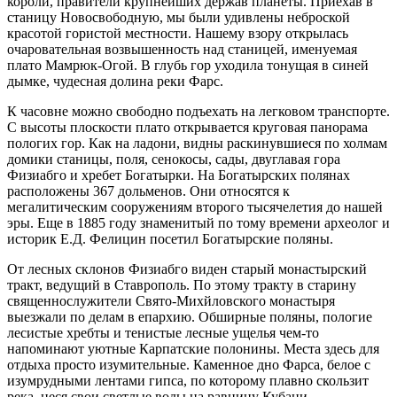
короли, правители крупнейших держав планеты. Приехав в
станицу Новосвободную, мы были удивлены неброской
красотой гористой местности. Нашему взору открылась
очаровательная возвышенность над станицей, именуемая
плато Мамрюк-Огой. В глубь гор уходила тонущая в синей
дымке, чудесная долина реки Фарс.
К часовне можно свободно подъехать на легковом транспорте.
С высоты плоскости плато открывается круговая панорама
пологих гор. Как на ладони, видны раскинувшиеся по холмам
домики станицы, поля, сенокосы, сады, двуглавая гора
Физиабго и хребет Богатырки. На Богатырских полянах
расположены 367 дольменов. Они относятся к
мегалитическим сооружениям второго тысячелетия до нашей
эры. Еще в 1885 году знаменитый по тому времени археолог и
историк Е.Д. Фелицин посетил Богатырские поляны.
От лесных склонов Физиабго виден старый монастырский
тракт, ведущий в Ставрополь. По этому тракту в старину
священнослужители Свято-Михйловского монастыря
выезжали по делам в епархию. Обширные поляны, пологие
лесистые хребты и тенистые лесные ущелья чем-то
напоминают уютные Карпатские полонины. Места здесь для
отдыха просто изумительные. Каменное дно Фарса, белое с
изумрудными лентами гипса, по которому плавно скользит
река, неся свои светлые воды на равнину Кубани.