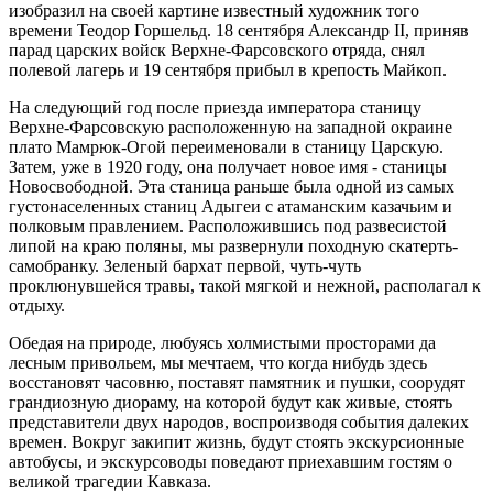
изобразил на своей картине известный художник того
времени Теодор Горшельд. 18 сентября Александр II, приняв
парад царских войск Верхне-Фарсовского отряда, снял
полевой лагерь и 19 сентября прибыл в крепость Майкоп.
На следующий год после приезда императора станицу
Верхне-Фарсовскую расположенную на западной окраине
плато Мамрюк-Огой переименовали в станицу Царскую.
Затем, уже в 1920 году, она получает новое имя - станицы
Новосвободной. Эта станица раньше была одной из самых
густонаселенных станиц Адыгеи с атаманским казачьим и
полковым правлением. Расположившись под развесистой
липой на краю поляны, мы развернули походную скатерть-
самобранку. Зеленый бархат первой, чуть-чуть
проклюнувшейся травы, такой мягкой и нежной, располагал к
отдыху.
Обедая на природе, любуясь холмистыми просторами да
лесным привольем, мы мечтаем, что когда нибудь здесь
восстановят часовню, поставят памятник и пушки, соорудят
грандиозную диораму, на которой будут как живые, стоять
представители двух народов, воспроизводя события далеких
времен. Вокруг закипит жизнь, будут стоять экскурсионные
автобусы, и экскурсоводы поведают приехавшим гостям о
великой трагедии Кавказа.