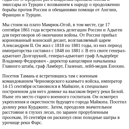
эмиссары из Турции с воззванием к народу о продолжении
борьбы против России и обещаниями помощи от Англии,
Франции и Турции.
Мы стоим на плато Мамрюк-Огой, в том месте, где 17
сентября 1861 года встретились делегации России и Адыгеи
для переговоров об окончании войны. От России прибыл
коронованный воинский десант, возглавляемый царем
Александром II. Он жил с 1818 по 1881 годы, из них период
императорства составил с 1848 по 1881 г. В его свите генерал-
адъютант Долгорукий, генерал-адъютант граф Альдерберг
Владимир Федорович - директор канцелярии начальника
Главного штаба, граф Ламберт, Глазенап, лейб-медик Енохин.
Посетив Тамань и встретившись там с военным
командованием Черноморского казачьего войска, император
14-15 сентября остановился в Майкопе, в специально
построенном для него домике на высоком берегу реки Белой.
Ныне это место старого военного госпиталя. Он осмотрел
укрепления и окрестности будущего города Майкопа. Посетил
долину реки Курджипс. Затем, преодолев значительное
расстояние в глухих лесах, по заранее прорубленным
просекам, 16 сентября он раскинул свои походные шатры в
урочище реки Фарс.