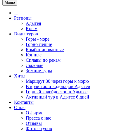
Меню
...
Регионы
Адыгея
Крым
Виды туров
Горы - море
Горно-пешие
Комбинированные
Конные
Сплавы по рекам
Лыжные
Зимние туры
Хиты
Маршрут 30 через горы к морю
В край гор и водопадов Адыгеи
Горный калейдоскоп в Адыгее
Активный тур в Адыгее 6 дней
Контакты
О нас
О фирме
Пресса о нас
Отзывы
Фото с туров