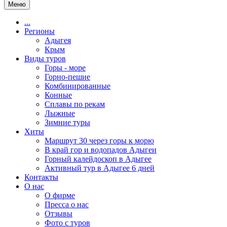
Меню
...
Регионы
Адыгея
Крым
Виды туров
Горы - море
Горно-пешие
Комбинированные
Конные
Сплавы по рекам
Лыжные
Зимние туры
Хиты
Маршрут 30 через горы к морю
В край гор и водопадов Адыгеи
Горный калейдоскоп в Адыгее
Активный тур в Адыгее 6 дней
Контакты
О нас
О фирме
Пресса о нас
Отзывы
Фото с туров