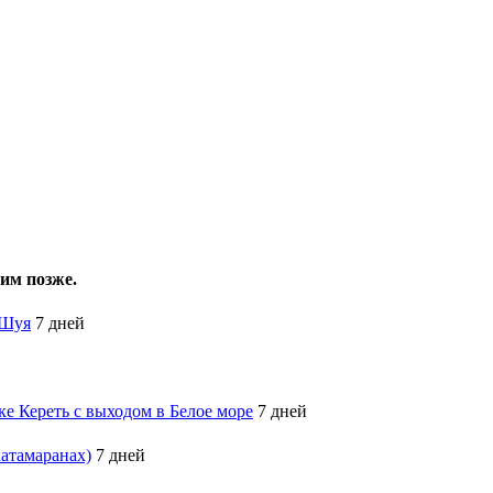
им позже.
 Шуя
7 дней
ке Кереть с выходом в Белое море
7 дней
катамаранах)
7 дней