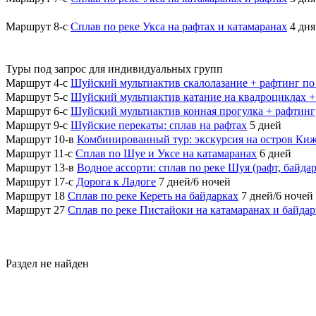
Маршрут 8-с
Сплав по реке Укса на рафтах и катамаранах
4 дня
Туры под запрос для индивидуальных групп
Маршрут 4-с
Шуйский мультиактив скалолазание + рафтинг по
Маршрут 5-с
Шуйский мультиактив катание на квадроциклах +
Маршрут 6-с
Шуйский мультиактив конная прогулка + рафтинг
Маршрут 9-с
Шуйские перекаты: сплав на рафтах
5 дней
Маршрут 10-в
Комбинированный тур: экскурсия на остров Киж
Маршрут 11-с
Сплав по Шуе и Уксе на катамаранах
6 дней
Маршрут 13-в
Водное ассорти: сплав по реке Шуя (рафт, байда
Маршрут 17-с
Дорога к Ладоге
7 дней/6 ночей
Маршрут 18
Сплав по реке Кереть на байдарках
7 дней/6 ночей
Маршрут 27
Сплав по реке Пистайоки на катамаранах и байдар
Раздел не найден