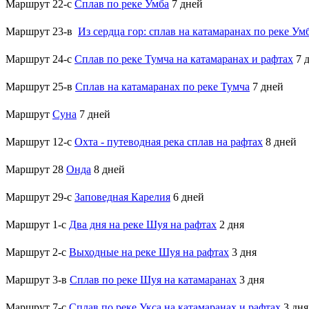
Маршрут 22-с
Сплав по реке Умба
7 дней
Маршрут 23-в
Из сердца гор: сплав на катамаранах по реке Ум
Маршрут 24-с
Сплав по реке Тумча на катамаранах и рафтах
7 
Маршрут 25-в
Сплав на катамаранах по реке Тумча
7 дней
Маршрут
Суна
7 дней
Маршрут 12-с
Охта - путеводная река сплав на рафтах
8 дней
Маршрут 28
Онда
8 дней
Маршрут 29-с
Заповедная Карелия
6 дней
Маршрут 1-с
Два дня на реке Шуя на рафтах
2 дня
Маршрут 2-с
Выходные на реке Шуя на рафтах
3 дня
Маршрут 3-в
Сплав по реке Шуя на катамаранах
3 дня
Маршрут 7-с
Сплав по реке Укса на катамаранах и рафтах
3 дня