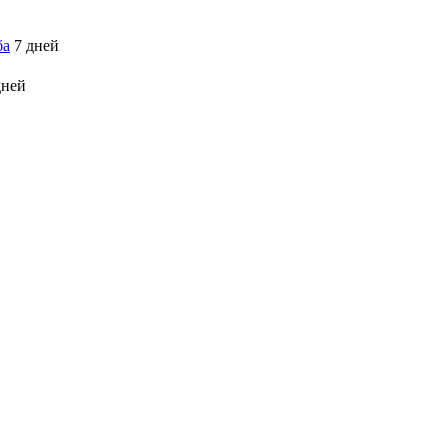
ба
7 дней
дней