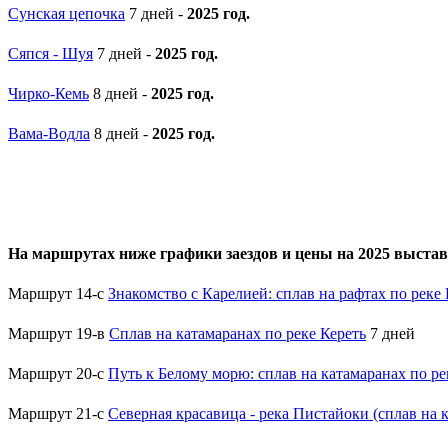
Сунская цепочка
7 дней -
2025 год.
Сяпся - Шуя
7 дней -
2025 год.
Чирко-Кемь
8 дней -
2025 год.
Вама-Водла
8 дней -
2025 год.
На маршрутах ниже графики заездов и цены на 2025 выстав
Маршрут 14-с
Знакомство с Карелией: сплав на рафтах по реке
Маршрут 19-в
Сплав на катамаранах по реке Кереть
7 дней
Маршрут 20-с
Путь к Белому морю: сплав на катамаранах по ре
Маршрут 21-с
Северная красавица - река Пистайоки (сплав на 