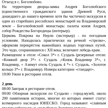
Отъезд в с. Боголюбово.
На территории дворца-замка Андрея Боголюбского
(единственного гражданского здания Древней Руси,
дошедшего до нашего времени хотя бы частично) экскурсия в
один из старейших российских монастырей на Владимирской
земле - Боголюбовский монастырь: палаты князя Андрея,
собор Рождества Богородицы (интерьер).
Церковь Покрова на Нерли (экстерьер) - по погодным
условиям. Находилась практически на речной «стрелке»,
оформляя перекрёсток важнейших водных торговых путей.
Это чудо, сохранившееся с ХII века, величают лебедь-храм.
Размещение в отеле «Сокол 3*» г. Суздаль (резервные отели:
«Княжий двор 3*» г. Суздаль ,«Князь Владимир 3*», г.
Владимир, « Азимут отель Суздаль 4 *» г. Суздаль, «Золотое
кольцо 3*» г. Владимир). Номера категории «стандарт».
19:00 Ужин в ресторане отеля.
2 день
08:00 Завтрак в ресторане отеля.
09:00 Обзорная экскурсия по Суздалю - город-музей, около
200 памятников истории, многие из которых имеют статус
всемирного наследия ЮНЕСКО. Город называют «славным
градом небесным» и «колыбелью Золотого кольца».