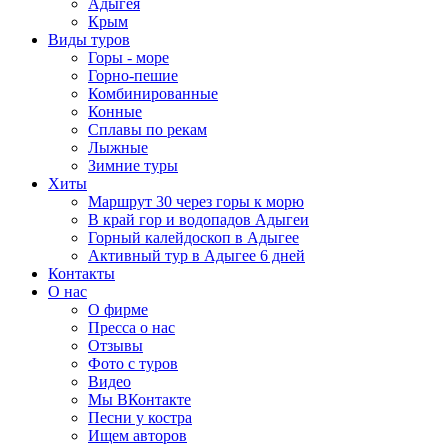
Адыгея
Крым
Виды туров
Горы - море
Горно-пешие
Комбинированные
Конные
Сплавы по рекам
Лыжные
Зимние туры
Хиты
Маршрут 30 через горы к морю
В край гор и водопадов Адыгеи
Горный калейдоскоп в Адыгее
Активный тур в Адыгее 6 дней
Контакты
О нас
О фирме
Пресса о нас
Отзывы
Фото с туров
Видео
Мы ВКонтакте
Песни у костра
Ищем авторов