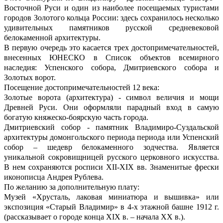
Восточной Руси и один из наиболее посещаемых туристами
городов Золотого кольца России: здесь сохранилось несколько
удивительных памятников русской средневековой
белокаменной архитектуры.
В первую очередь это касается трех достопримечательностей,
внесенных ЮНЕСКО в Список объектов всемирного
наследия: Успенского собора, Дмитриевского собора и
Золотых ворот.
Посещение достопримечательностей 12 века:
Золотые ворота (архитектура) - символ величия и мощи
Древней Руси. Они оформляли парадный вход в самую
богатую княжеско-боярскую часть города.
Дмитриевский собор - памятник Владимиро-Суздальской
архитектуры домонгольского периода периода или Успенский
собор – шедевр белокаменного зодчества. Является
уникальной сокровищницей русского церковного искусства.
В нем сохраняются росписи XII-XIX вв. Знаменитые фрески
иконописца Андрея Рублева.
По желанию за дополнительную плату:
Музей «Хрусталь, лаковая миниатюра и вышивка» или
экспозиция «Старый Владимир» в 4-х этажной башне 1912 г.
(рассказывает о городе конца XIX в. – начала XX в.).