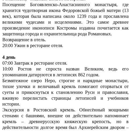
Посещение Богоявленско-Анастасииного монастыря, где
хранится чудотворная икона Федоровской божьей матери (13
век), которая была написана около 1239 года и прославлена
великими чудесами и исцелениями. Это самое древнее
произведение иконописи Костромы издавна почитается как
защитница города и охранительница рода Романовых.
Возвращение в отель.
20:00 Ужин в ресторане отеля.
4 день
07:00 Завтрак в ресторане отеля.
10:00 Ростов не спроста назван Великим, ведь его
упоминания датируются в летописях 862 годом.
Безмятежное озеро Неро, строгие и нарядные монастыри,
тихие улочки и величавый кремль помогают оторваться от
суеты и прикоснуться к становлению Руси и православия,
вживую перелистать страницы летописей и учебников
истории.
Экскурсия в Ростовский кремль. Обнесённый мощными
стенами с башнями, внешне он действительно напоминает
кремль – древнерусскую княжескую крепость, но в
действительности долгое время был Архиерейским двором –