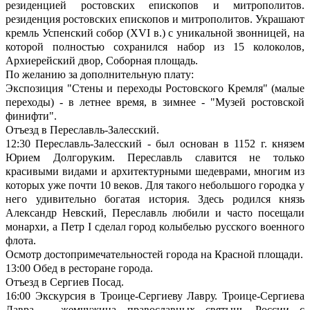
резиденцией ростовских епископов и митрополитов.
резиденция ростовских епископов и митрополитов. Украшают
кремль Успенский собор (XVI в.) с уникальной звонницей, на
которой полностью сохранился набор из 15 колоколов,
Архиерейский двор, Соборная площадь.
По желанию за дополнительную плату:
Экспозиция "Стены и переходы Ростовского Кремля" (малые
переходы) - в летнее время, в зимнее - "Музей ростовской
финифти".
Отъезд в Переславль-Залесский.
12:30 Переславль-Залесский - был основан в 1152 г. князем
Юрием Долгоруким. Переславль славится не только
красивыми видами и архитектурными шедеврами, многим из
которых уже почти 10 веков. Для такого небольшого городка у
него удивительно богатая история. Здесь родился князь
Александр Невский, Переславль любили и часто посещали
монархи, а Петр I сделал город колыбелью русского военного
флота.
Осмотр достопримечательностей города на Красной площади.
13:00 Обед в ресторане города.
Отъезд в Сергиев Посад.
16:00 Экскурсия в Троице-Сергиеву Лавру. Троице-Сергиева
Лавра – жемчужина православных святынь России с