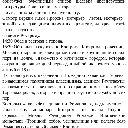
обнаружен рукописный список шедевра древнерусской
литературы «Слово о полку Игореве».
По желанию за дополнительную плату:
Осмотр церкви Ильи Пророка (интерьер - летом, экстерьер -
зимой) - выдающийся памятник архитектуры ярославской
школы зодчества.
Отъезд в Кострому.
14:30 Обед в ресторане города.
15:30 Обзорная экскурсия по Костроме. Кострома – ровесница
Москвы, старейший ювелирный центр и крупнейший город-
порт на Волге. Знакомство с купеческим городом, который
сохранил до наших дней первозданный облик архитектурного
ансамбля 18 века.
Вы полюбуетесь высоченной Пожарной каланчой 19 века–
выдающимся памятником классицизма, зданием Гауптвахты,
ознакомитесь с великолепно сохранившимся ансамблем
Торговых рядов, которые исправно несут свою службу до сих
пор.
Кострома – колыбель династии Романовых, ведь именно в
Ипатьевском монастыре Костромы от опалы Годунова
скрывался Михаил Федорович Романов. Ипатьевский
монастырь (Троицкий собор, усыпальница или палаты бояр
Романовых) - главный символ Костромы.