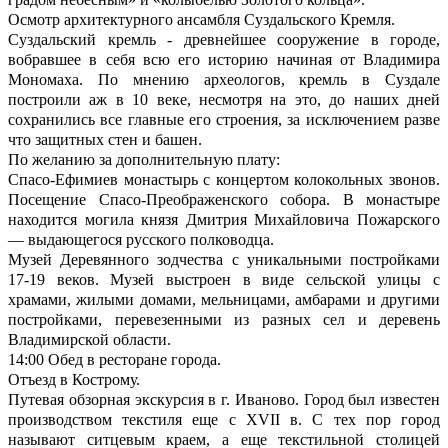
Осмотр архитектурного ансамбля Суздальского Кремля.
Суздальский кремль - древнейшее сооружение в городе,
вобравшее в себя всю его историю начиная от Владимира
Мономаха. По мнению археологов, кремль в Суздале
построили аж в 10 веке, несмотря на это, до наших дней
сохранились все главные его строения, за исключением разве
что защитных стен и башен.
По желанию за дополнительную плату:
Спасо-Ефимиев монастырь с концертом колокольных звонов.
Посещение Спасо-Преображенского собора. В монастыре
находится могила князя Дмитрия Михайловича Пожарского
— выдающегося русского полководца.
Музей Деревянного зодчества с уникальными постройками
17-19 веков. Музей выстроен в виде сельской улицы с
храмами, жилыми домами, мельницами, амбарами и другими
постройками, перевезенными из разных сел и деревень
Владимирской области.
14:00 Обед в ресторане города.
Отъезд в Кострому.
Путевая обзорная экскурсия в г. Иваново. Город был известен
производством текстиля еще с XVII в. С тех пор город
называют ситцевым краем, а еще текстильной столицей