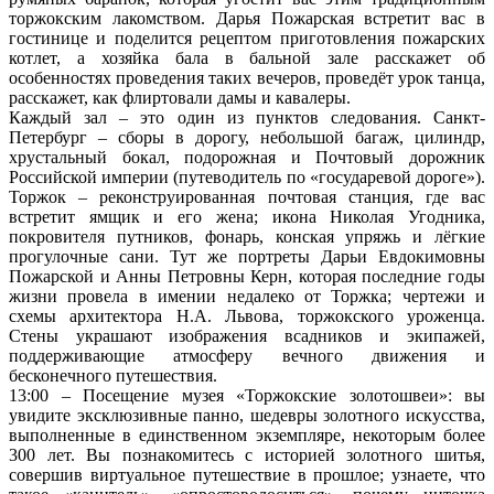
торжокским лакомством. Дарья Пожарская встретит вас в
гостинице и поделится рецептом приготовления пожарских
котлет, а хозяйка бала в бальной зале расскажет об
особенностях проведения таких вечеров, проведёт урок танца,
расскажет, как флиртовали дамы и кавалеры.
Каждый зал – это один из пунктов следования. Санкт-
Петербург – сборы в дорогу, небольшой багаж, цилиндр,
хрустальный бокал, подорожная и Почтовый дорожник
Российской империи (путеводитель по «государевой дороге»).
Торжок – реконструированная почтовая станция, где вас
встретит ямщик и его жена; икона Николая Угодника,
покровителя путников, фонарь, конская упряжь и лёгкие
прогулочные сани. Тут же портреты Дарьи Евдокимовны
Пожарской и Анны Петровны Керн, которая последние годы
жизни провела в имении недалеко от Торжка; чертежи и
схемы архитектора Н.А. Львова, торжокского уроженца.
Стены украшают изображения всадников и экипажей,
поддерживающие атмосферу вечного движения и
бесконечного путешествия.
13:00 – Посещение музея «Торжокские золотошвеи»: вы
увидите эксклюзивные панно, шедевры золотного искусства,
выполненные в единственном экземпляре, некоторым более
300 лет. Вы познакомитесь с историей золотного шитья,
совершив виртуальное путешествие в прошлое; узнаете, что