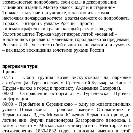
возможностью попробовать свои силы в декорировании
глиняного изделия. Мастер-классы ждут и в старинном
Торжке – вы узнаете и увидите, как готовится самая
настоящая пожарская котлета, а затем сможете ее попробовать.
Торжок – «второй Суздаль» России – просто
кинематографически красив: каждый ракурс – шедевр.
Золотное шитье Торжка чарует взоры: литой «кованый»
золотой шов прославил маленький город далеко за пределами
России. И Вы увезете с собой вышитые перчатки или сумочку
– как вздох восхищения золотыми руками России
программа тура:
1
день
07:45 – Сбор группы возле экскурсовода на парковке
автобусов (м. Тургеневская, м. Сретенский Бульвар, м. Чистые
Пруды - выход в город к проспекту Академика Сахарова).
08:00 – Отправление автобуса от м. Тургеневская. Путевая
информация.
09:00 – Прибытие в Середниково – одну из живописнейших
усадеб Подмосковья – родовое имение Столыпиных и
Лермонтовых. Здесь Михаил Юрьевич Лермонтов проводил
летние дни, будучи пансионером Благородного пансиона, а
затем студентом Московского университета. Некоторые его
стихотворения 1830-1832 годов написаны именно в этой