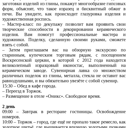
заготовки изделий из глины, покажут многообразие гипсовых
форм, объяснят, что такое изразец и бисквитный обжиг в
печи. Вы увидите, как происходит глазуровка изделия и
художественная роспись.
– Мастер-класс по декупажу позволит вам проявить свои
творческие способности в декорировании керамического
изделия. Вам помогут профессиональные мастера и
художники. Поделку, сделанную своими руками, сможете
взять с собой.
– Затем приглашаем вас на обзорную экскурсию по
старинным, купеческим торговым рядам, с посещением
Воскресенской церкви, в которой с 2012 года находится
великолепный изразцовый иконостас, выполненный на
керамическом заводе. Сувенирная лавка со множеством
различных поделок из глины, металла, стекла не оставит вас
равнодушными, и вы обязательно увезёте с собой сувенир.
15:30 – Обед в кафе города.
– Переезд в Торжок.
– Размещение в отеле «Оникс». Свободное время.
2 день
09:00 – Завтрак в ресторане гостиницы. Освобождение
номеров.
10:00 – Торжок – город, где ещё не пропало такое ремесло, как
золотное шитьё, где вышивается вручную золотыми ручками