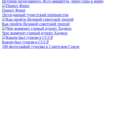
История легендарного 30-го маршрута, через горы к морю
Приют Фишт
Легендарный туристский перекресток
Как пройти Великой советской тропой
Чем знаменит горный курорт Хаджох
Каким был туризм в СССР
100 фотографий туризма в Советском Союзе