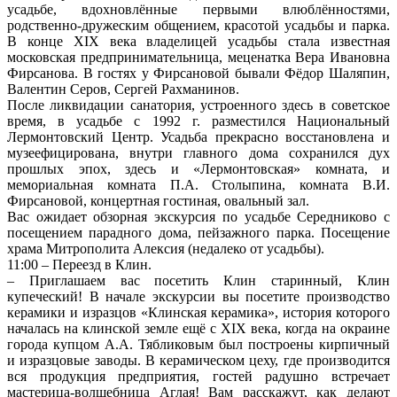
усадьбе, вдохновлённые первыми влюблённостями,
родственно-дружеским общением, красотой усадьбы и парка.
В конце XIX века владелицей усадьбы стала известная
московская предпринимательница, меценатка Вера Ивановна
Фирсанова. В гостях у Фирсановой бывали Фёдор Шаляпин,
Валентин Серов, Сергей Рахманинов.
После ликвидации санатория, устроенного здесь в советское
время, в усадьбе с 1992 г. разместился Национальный
Лермонтовский Центр. Усадьба прекрасно восстановлена и
музеефицирована, внутри главного дома сохранился дух
прошлых эпох, здесь и «Лермонтовская» комната, и
мемориальная комната П.А. Столыпина, комната В.И.
Фирсановой, концертная гостиная, овальный зал.
Вас ожидает обзорная экскурсия по усадьбе Середниково с
посещением парадного дома, пейзажного парка. Посещение
храма Митрополита Алексия (недалеко от усадьбы).
11:00 – Переезд в Клин.
– Приглашаем вас посетить Клин старинный, Клин
купеческий! В начале экскурсии вы посетите производство
керамики и изразцов «Клинская керамика», история которого
началась на клинской земле ещё с ХIХ века, когда на окраине
города купцом А.А. Тябликовым был построены кирпичный
и изразцовые заводы. В керамическом цеху, где производится
вся продукция предприятия, гостей радушно встречает
мастерица-волшебница Аглая! Вам расскажут, как делают