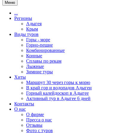
Меню
...
Регионы
Адыгея
Крым
Виды туров
Горы - море
Горно-пешие
Комбинированные
Конные
Сплавы по рекам
Лыжные
Зимние туры
Хиты
Маршрут 30 через горы к морю
В край гор и водопадов Адыгеи
Горный калейдоскоп в Адыгее
Активный тур в Адыгее 6 дней
Контакты
О нас
О фирме
Пресса о нас
Отзывы
Фото с туров