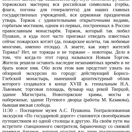
торжокских мастериц вся российская символика (гербы,
флаги, погоны для генералитета) для наших главных
государственных учреждений, вся церковная праздничная
утварь. Торжок с удивительными открыточными видами,
горбатым мостиком, одним из первых, построенных в России
православным монастырём. Торжок, который так любил
Пушкин, и куда поэт часто приезжал отведать известных
сейчас пожарских котлет (да, пожарские колеты, так любимые
многими, именно отсюда). А знаете, как зовут жителей
Торжка? Нет, не торжцы и не торжане – новоторы. Дело в
том, что когда-то этот город назывался Новым Торгом.
Жители решили оставить наследие незапамятных времён и не
брать новое имя. Обо всем этом вам предстоит узнать на
обзорной экскурсии по городу: действующий Борисо-
Глебский монастырь, нынешний архитектурный облик
которого создавался в конце XVIII в. гениальным Н.А.
Львовым; торговая площадь, бульвар над рекой Тверцой,
здание Магистрата, Новоторжские храмы, мосты и
набережные, здание Путевого дворца (работы М. Казакова),
бывшая ямская слобода.
11:30 – Посещение музея А.С. Пушкина. Театрализованная
экскурсия «По государевой дороге» становится своеобразным
путешествием из одной столицы в другую. На своём пути вы
встретите станционного смотрителя, бараночницу со связкой
румяных баранок, которая угостит вас этим традиционным