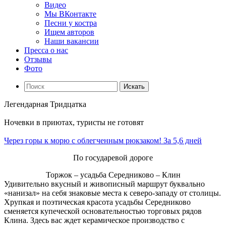
Видео
Мы ВКонтакте
Песни у костра
Ищем авторов
Наши вакансии
Пресса о нас
Отзывы
Фото
Искать
Легендарная Тридцатка
Ночевки в приютах, туристы не готовят
Через горы к морю с облегченным рюкзаком! За 5,6 дней
По государевой дороге
Торжок – усадьба Середниково – Клин
Удивительно вкусный и живописный маршрут буквально
«нанизал» на себя знаковые места к северо-западу от столицы.
Хрупкая и поэтическая красота усадьбы Середниково
сменяется купеческой основательностью торговых рядов
Клина. Здесь вас ждет керамическое производство с