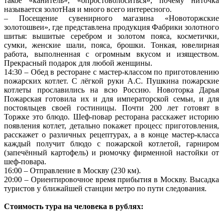
такое «канитель», «опростоволоситься», почему ниточка
называется золотНая и много всего интересного.
– Посещение сувенирного магазина «Новоторжские
золотошвеи», где представлена продукция Фабрики золотного
шитья: вышитые серебром и золотом пояса, косметички,
сумки, женские шали, пояса, брошки. Тонкая, ювелирная
работа, выполненная с огромным вкусом и изяществом.
Прекрасный подарок для любой женщины.
14:30 – Обед в ресторане с мастер-классом по приготовлению
пожарских котлет. С лёгкой руки А.С. Пушкина пожарские
котлеты прославились на всю Россию. Новоторка Дарья
Пожарская готовила их и для императорской семьи, и для
постояльцев своей гостиницы. Почти 200 лет готовят в
Торжке это блюдо. Шеф-повар ресторана расскажет историю
появления котлет, детально покажет процесс приготовления,
расскажет о различных рецептурах, а в конце мастер-класса
каждый получит блюдо с пожарской котлетой, гарниром
(запечённый картофель) и рюмочку фирменной настойки от
шеф-повара.
16:00 – Отправление в Москву (230 км).
20:00 – Ориентировочное время прибытия в Москву. Высадка
туристов у ближайшей станции метро по пути следования.
Стоимость тура на человека в рублях: