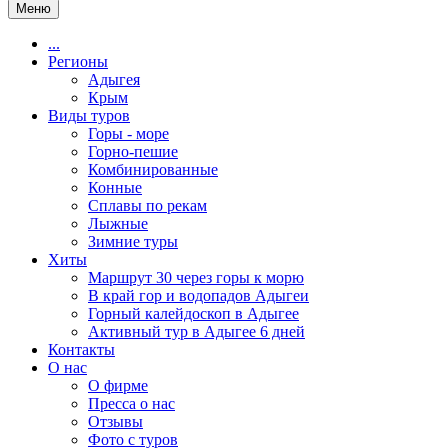
Меню
...
Регионы
Адыгея
Крым
Виды туров
Горы - море
Горно-пешие
Комбинированные
Конные
Сплавы по рекам
Лыжные
Зимние туры
Хиты
Маршрут 30 через горы к морю
В край гор и водопадов Адыгеи
Горный калейдоскоп в Адыгее
Активный тур в Адыгее 6 дней
Контакты
О нас
О фирме
Пресса о нас
Отзывы
Фото с туров