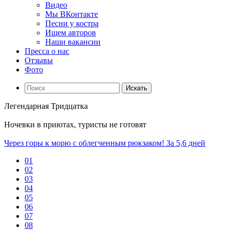
Видео
Мы ВКонтакте
Песни у костра
Ищем авторов
Наши вакансии
Пресса о нас
Отзывы
Фото
Искать
Легендарная Тридцатка
Ночевки в приютах, туристы не готовят
Через горы к морю с облегченным рюкзаком! За 5,6 дней
01
02
03
04
05
06
07
08