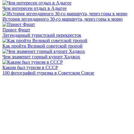
Чем интересен отдых в Адыгее
История легендарного 30-го маршрута, через горы к морю
Приют Фишт
Легендарный туристский перекресток
Как пройти Великой советской тропой
Чем знаменит горный курорт Хаджох
Каким был туризм в СССР
100 фотографий туризма в Советском Союзе