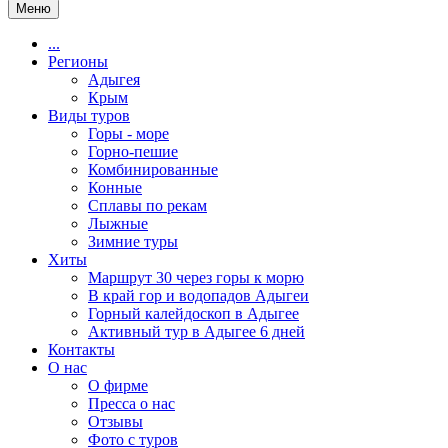
Меню
...
Регионы
Адыгея
Крым
Виды туров
Горы - море
Горно-пешие
Комбинированные
Конные
Сплавы по рекам
Лыжные
Зимние туры
Хиты
Маршрут 30 через горы к морю
В край гор и водопадов Адыгеи
Горный калейдоскоп в Адыгее
Активный тур в Адыгее 6 дней
Контакты
О нас
О фирме
Пресса о нас
Отзывы
Фото с туров