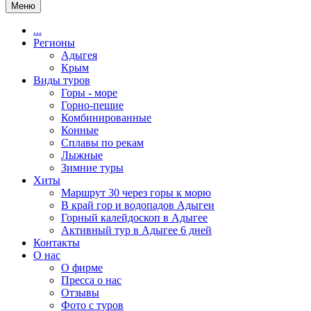
Меню
...
Регионы
Адыгея
Крым
Виды туров
Горы - море
Горно-пешие
Комбинированные
Конные
Сплавы по рекам
Лыжные
Зимние туры
Хиты
Маршрут 30 через горы к морю
В край гор и водопадов Адыгеи
Горный калейдоскоп в Адыгее
Активный тур в Адыгее 6 дней
Контакты
О нас
О фирме
Пресса о нас
Отзывы
Фото с туров