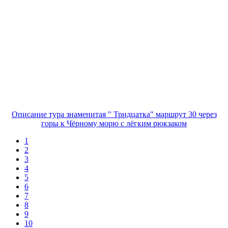
Описание тура знаменитая " Тридцатка" маршрут 30 через
горы к Чёрному морю с лёгким рюкзаком
1
2
3
4
5
6
7
8
9
10