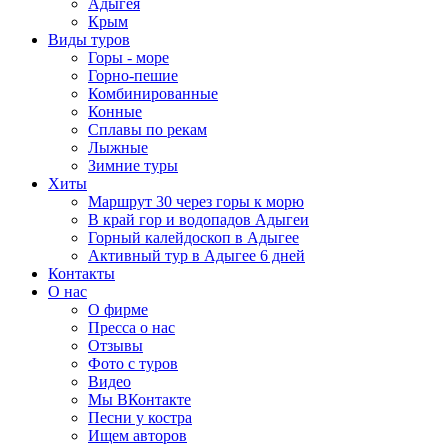
Адыгея
Крым
Виды туров
Горы - море
Горно-пешие
Комбинированные
Конные
Сплавы по рекам
Лыжные
Зимние туры
Хиты
Маршрут 30 через горы к морю
В край гор и водопадов Адыгеи
Горный калейдоскоп в Адыгее
Активный тур в Адыгее 6 дней
Контакты
О нас
О фирме
Пресса о нас
Отзывы
Фото с туров
Видео
Мы ВКонтакте
Песни у костра
Ищем авторов