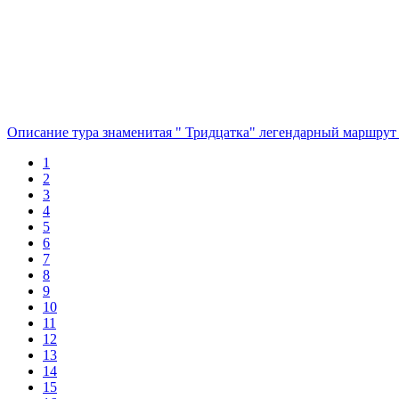
Описание тура знаменитая " Тридцатка" легендарный маршрут 
1
2
3
4
5
6
7
8
9
10
11
12
13
14
15