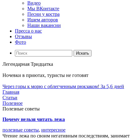
Видео
Мы ВКонтакте
Песни у костра
Ищем авторов
Наши вакансии
Пресса о нас
Отзывы
Фото
Искать
Легендарная Тридцатка
Ночевки в приютах, туристы не готовят
Через горы к морю с облегченным рюкзаком! За 5,6 дней
Главная
Статьи
Полезное
Полезные советы
Фильтр
Почему нельзя читать лежа
Теги:
полезные советы
,
интересное
Чтение лежа по своим негативным последствиям, занимает