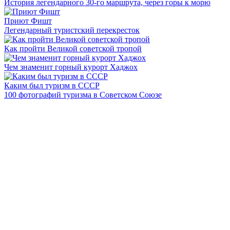
История легендарного 30-го маршрута, через горы к морю
Приют Фишт
Легендарный туристский перекресток
Как пройти Великой советской тропой
Чем знаменит горный курорт Хаджох
Каким был туризм в СССР
100 фотографий туризма в Советском Союзе