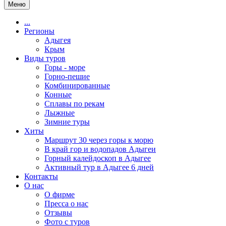
Меню
...
Регионы
Адыгея
Крым
Виды туров
Горы - море
Горно-пешие
Комбинированные
Конные
Сплавы по рекам
Лыжные
Зимние туры
Хиты
Маршрут 30 через горы к морю
В край гор и водопадов Адыгеи
Горный калейдоскоп в Адыгее
Активный тур в Адыгее 6 дней
Контакты
О нас
О фирме
Пресса о нас
Отзывы
Фото с туров