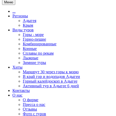
Меню
...
Регионы
Адыгея
Крым
Виды туров
Горы - море
Горно-пешие
Комбинированные
Конные
Сплавы по рекам
Лыжные
Зимние туры
Хиты
Маршрут 30 через горы к морю
В край гор и водопадов Адыгеи
Горный калейдоскоп в Адыгее
Активный тур в Адыгее 6 дней
Контакты
О нас
О фирме
Пресса о нас
Отзывы
Фото с туров