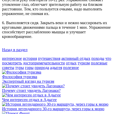
утомление глаз, облегчает зрительную работу на близком
расстоянии. Тем, кто пользуется очками, надо выполнять
упражнение, не снимая их.
6. Выполняется сидя. Закрыть веки и нежно массировать их
круговыми движениями пальца в течение 1 мин. Упражнение
способствует расслаблению мышцы и улучшает
кровообращение.
Назад в раздел
интересное
история
путешествия
активный отдых
походы
что
посмотреть
достопримечательности
отдых
туризм
полезные
советы
туры
горы
природа
адыгея
полезное
Философия туризма
Экспертный взгляд на туризм
Почему стоит увидеть Лагонаки?
Чем интересен отдых в Адыгее
История легендарного 30-го маршрута, через горы к морю