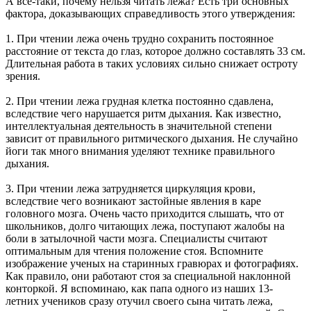
А все-таки, почему нельзя читать лежа? Есть три основных
фактора, доказывающих справедливость этого утверждения:
1. При чтении лежа очень трудно сохранить постоянное
расстояние от текста до глаз, которое должно составлять 33 см.
Длительная работа в таких условиях сильно снижает остроту
зрения.
2. При чтении лежа грудная клетка постоянно сдавлена,
вследствие чего нарушается ритм дыхания. Как известно,
интеллектуальная деятельность в значительной степени
зависит от правильного ритмического дыхания. Не случайно
йоги так много внимания уделяют технике правильного
дыхания.
3. При чтении лежа затрудняется циркуляция крови,
вследствие чего возникают застойные явления в каре
головного мозга. Очень часто приходится слышать, что от
школьников, долго читающих лежа, поступают жалобы на
боли в затылочной части мозга. Специалисты считают
оптимальным для чтения положение стоя. Вспомните
изображение ученых на старинных гравюрах и фотографиях.
Как правило, они работают стоя за специальной наклонной
конторкой. Я вспоминаю, как папа одного из наших 13-
летних учеников сразу отучил своего сына читать лежа,