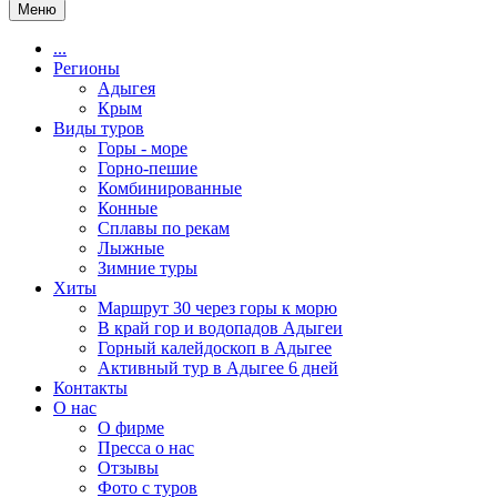
Меню
...
Регионы
Адыгея
Крым
Виды туров
Горы - море
Горно-пешие
Комбинированные
Конные
Сплавы по рекам
Лыжные
Зимние туры
Хиты
Маршрут 30 через горы к морю
В край гор и водопадов Адыгеи
Горный калейдоскоп в Адыгее
Активный тур в Адыгее 6 дней
Контакты
О нас
О фирме
Пресса о нас
Отзывы
Фото с туров