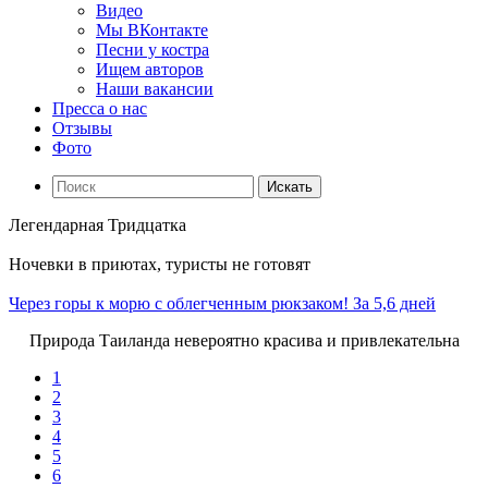
Видео
Мы ВКонтакте
Песни у костра
Ищем авторов
Наши вакансии
Пресса о нас
Отзывы
Фото
Искать
Легендарная Тридцатка
Ночевки в приютах, туристы не готовят
Через горы к морю с облегченным рюкзаком! За 5,6 дней
Природа Таиланда невероятно красива и привлекательна
1
2
3
4
5
6