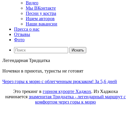
Видео
Мы ВКонтакте
Песни у костра
Ищем авторов
Наши вакансии
Пресса о нас
Отзывы
Фото
Искать
Легендарная Тридцатка
Ночевки в приютах, туристы не готовят
Через горы к морю с облегченным рюкзаком! За 5,6 дней
Это трекинг в
горном курорте Хаджох
. Из Хаджоха
начинается
знаменитая Тридцатка - легендарный маршрут с
комфортом через горы к морю