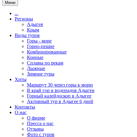
Меню
...
Регионы
Адыгея
Крым
Виды туров
Горы - море
Горно-пешие
Комбинированные
Конные
Сплавы по рекам
Лыжные
Зимние туры
Хиты
Маршрут 30 через горы к морю
В край гор и водопадов Адыгеи
Горный калейдоскоп в Адыгее
Активный тур в Адыгее 6 дней
Контакты
О нас
О фирме
Пресса о нас
Отзывы
Фото с туров