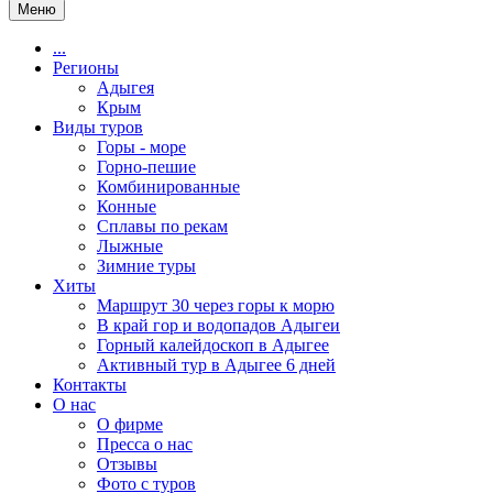
Меню
...
Регионы
Адыгея
Крым
Виды туров
Горы - море
Горно-пешие
Комбинированные
Конные
Сплавы по рекам
Лыжные
Зимние туры
Хиты
Маршрут 30 через горы к морю
В край гор и водопадов Адыгеи
Горный калейдоскоп в Адыгее
Активный тур в Адыгее 6 дней
Контакты
О нас
О фирме
Пресса о нас
Отзывы
Фото с туров