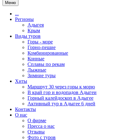
Меню
...
Регионы
Адыгея
Крым
Виды туров
Горы - море
Горно-пешие
Комбинированные
Конные
Сплавы по рекам
Лыжные
Зимние туры
Хиты
Маршрут 30 через горы к морю
В край гор и водопадов Адыгеи
Горный калейдоскоп в Адыгее
Активный тур в Адыгее 6 дней
Контакты
О нас
О фирме
Пресса о нас
Отзывы
Фото с туров