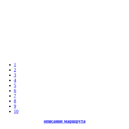
1
2
3
4
5
6
7
8
9
10
описание маршрута