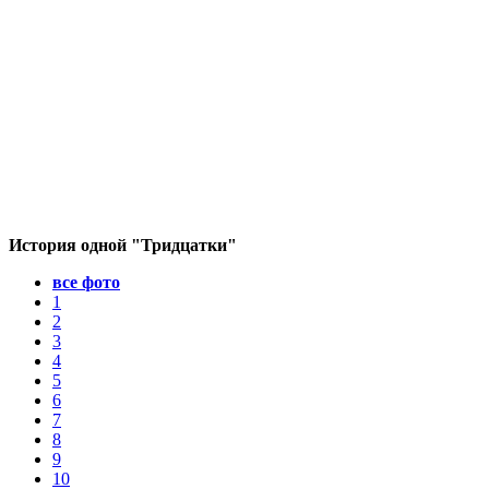
История одной "Тридцатки"
все фото
1
2
3
4
5
6
7
8
9
10