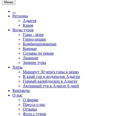
Меню
...
Регионы
Адыгея
Крым
Виды туров
Горы - море
Горно-пешие
Комбинированные
Конные
Сплавы по рекам
Лыжные
Зимние туры
Хиты
Маршрут 30 через горы к морю
В край гор и водопадов Адыгеи
Горный калейдоскоп в Адыгее
Активный тур в Адыгее 6 дней
Контакты
О нас
О фирме
Пресса о нас
Отзывы
Фото с туров