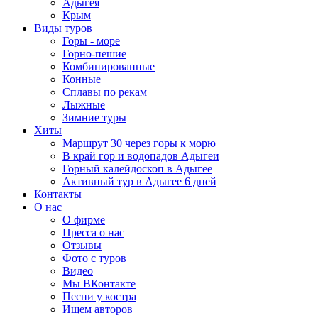
Адыгея
Крым
Виды туров
Горы - море
Горно-пешие
Комбинированные
Конные
Сплавы по рекам
Лыжные
Зимние туры
Хиты
Маршрут 30 через горы к морю
В край гор и водопадов Адыгеи
Горный калейдоскоп в Адыгее
Активный тур в Адыгее 6 дней
Контакты
О нас
О фирме
Пресса о нас
Отзывы
Фото с туров
Видео
Мы ВКонтакте
Песни у костра
Ищем авторов