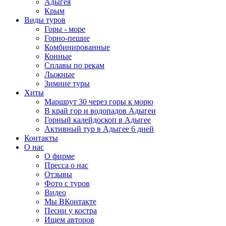
Адыгея
Крым
Виды туров
Горы - море
Горно-пешие
Комбинированные
Конные
Сплавы по рекам
Лыжные
Зимние туры
Хиты
Маршрут 30 через горы к морю
В край гор и водопадов Адыгеи
Горный калейдоскоп в Адыгее
Активный тур в Адыгее 6 дней
Контакты
О нас
О фирме
Пресса о нас
Отзывы
Фото с туров
Видео
Мы ВКонтакте
Песни у костра
Ищем авторов