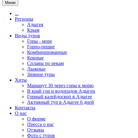
Меню
...
Регионы
Адыгея
Крым
Виды туров
Горы - море
Горно-пешие
Комбинированные
Конные
Сплавы по рекам
Лыжные
Зимние туры
Хиты
Маршрут 30 через горы к морю
В край гор и водопадов Адыгеи
Горный калейдоскоп в Адыгее
Активный тур в Адыгее 6 дней
Контакты
О нас
О фирме
Пресса о нас
Отзывы
Фото с туров