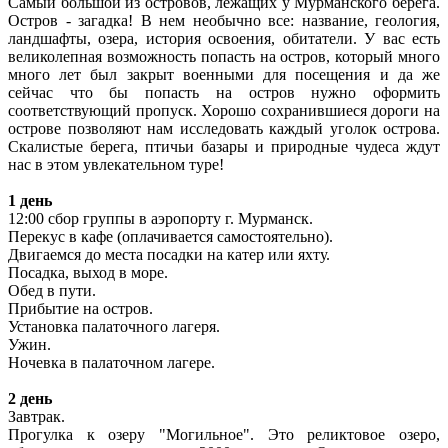
Самый большой из островов, лежащих у Мурманского берега.
Остров - загадка! В нем необычно все: название, геология,
ландшафты, озера, история освоения, обитатели. У вас есть
великолепная возможность попасть на остров, который много
много лет был закрыт военными для посещения и да же
сейчас что бы попасть на остров нужно оформить
соответствующий пропуск. Хорошо сохранившиеся дороги на
острове позволяют нам исследовать каждый уголок острова.
Скалистые берега, птичьи базары и природные чудеса ждут
нас в этом увлекательном туре!
1 день
12:00 сбор группы в аэропорту г. Мурманск.
Перекус в кафе (оплачивается самостоятельно).
Двигаемся до места посадки на катер или яхту.
Посадка, выход в море.
Обед в пути.
Прибытие на остров.
Установка палаточного лагеря.
Ужин.
Ночевка в палаточном лагере.
2 день
Завтрак.
Прогулка к озеру "Могильное". Это реликтовое озеро,