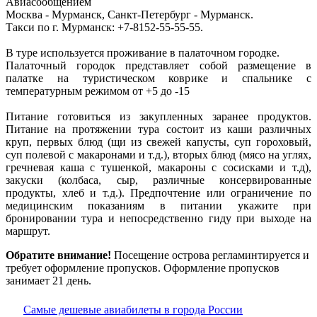
Авиасообщением
Москва - Мурманск, Санкт-Петербург - Мурманск.
Такси по г. Мурманск: +7-8152-55-55-55.
В туре используется проживание в палаточном городке.
Палаточный городок представляет собой размещение в
палатке на туристическом коврике и спальнике с
температурным режимом от +5 до -15
Питание готовиться из закупленных заранее продуктов.
Питание на протяжении тура состоит из каши различных
круп, первых блюд (щи из свежей капусты, суп гороховый,
суп полевой с макаронами и т.д.), вторых блюд (мясо на углях,
гречневая каша с тушенкой, макароны с сосисками и т.д),
закуски (колбаса, сыр, различные консервированные
продукты, хлеб и т.д.). Предпочтение или ограничение по
медицинским показаниям в питании укажите при
бронировании тура и непосредственно гиду при выходе на
маршрут.
Обратите внимание!
Посещение острова регламинтируется и
требует оформление пропусков. Оформление пропусков
занимает 21 день.
Самые дешевые авиабилеты в города России