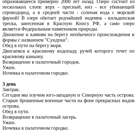
образовавшееся примерно 2000 лет назад. Озеро состоит из
нескольких слоев: верх - пресный, низ - все убивающий
сероводород, а в средней части - соленая вода с морской
фауной! В озере обитает редчайший эндемик - кильдинская
треска, занесенная в Красную Книгу РФ, а само озеро
является Федеральным памятником природы.
Движение к камням на берегу необычного происхождения и
формы с названием "Сундуки".
Обед в пути на берегу моря.
Двигаемся к красивому водопаду, ручей которого течет по
красивому каньону.
Возвращение в палаточный городок.
Ужин.
Ночевка в палаточном городке.
3 день
Завтрак.
Сегодня мы изучим юго-западную и Северную часть острова.
Старые брошенные военные части на фоне прекрасных видов
острова.
Обед в пути.
Возвращение в палаточный лагерь.
Ужин.
Ночевка в палаточном городке.