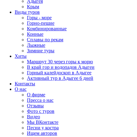
Адыгея
Крым
Виды туров
Горы - море
Горно-пешие
Комбинированные
Конные
Сплавы по рекам
Лыжные
Зимние туры
Хиты
Маршрут 30 через горы к морю
В край гор и водопадов Адыгеи
Горный калейдоскоп в Адыгее
Активный тур в Адыгее 6 дней
Контакты
О нас
О фирме
Пресса о нас
Отзывы
Фото с туров
Видео
Мы ВКонтакте
Песни у костра
Ищем авторов