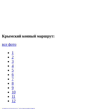
Крымский конный маршрут:
все фото
1
2
3
4
5
6
7
8
9
10
11
12