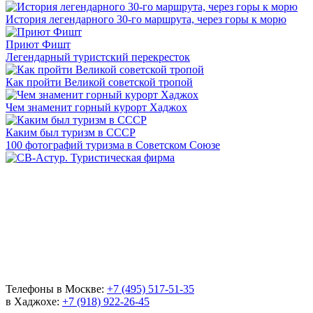
История легендарного 30-го маршрута, через горы к морю
Приют Фишт
Легендарный туристский перекресток
Как пройти Великой советской тропой
Чем знаменит горный курорт Хаджох
Каким был туризм в СССР
100 фотографий туризма в Советском Союзе
Телефоны в Москве:
+7 (495) 517-51-35
в Хаджохе:
+7 (918) 922-26-45