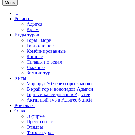
Меню
...
Регионы
Адыгея
Крым
Виды туров
Горы - море
Горно-пешие
Комбинированные
Конные
Сплавы по рекам
Лыжные
Зимние туры
Хиты
Маршрут 30 через горы к морю
В край гор и водопадов Адыгеи
Горный калейдоскоп в Адыгее
Активный тур в Адыгее 6 дней
Контакты
О нас
О фирме
Пресса о нас
Отзывы
Фото с туров