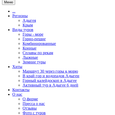
Меню
...
Регионы
Адыгея
Крым
Виды туров
Горы - море
Горно-пешие
Комбинированные
Конные
Сплавы по рекам
Лыжные
Зимние туры
Хиты
Маршрут 30 через горы к морю
В край гор и водопадов Адыгеи
Горный калейдоскоп в Адыгее
Активный тур в Адыгее 6 дней
Контакты
О нас
О фирме
Пресса о нас
Отзывы
Фото с туров