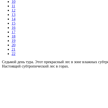
10
11
12
13
14
15
16
17
18
19
20
21
22
Седьмой день тура. Этот прекрасный лес в зоне влажных субтр
Настоящий субтропический лес в горах.