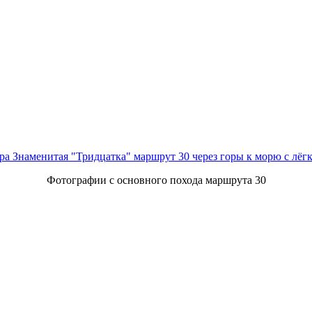
ра Знаменитая "Тридцатка" маршрут 30 через горы к морю с лёг
Фотографии с основного похода маршрута 30