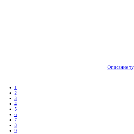
Описание ту
1
2
3
4
5
6
7
8
9