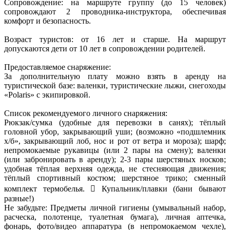
Сопровождение: на маршруте группу (до 15 человек)
сопровождают 2 проводника-инструктора, обеспечивая
комфорт и безопасность.
Возраст туристов: от 16 лет и старше. На маршрут
допускаются дети от 10 лет в сопровождении родителей.
Предоставляемое снаряжение:
За дополнительную плату можно взять в аренду на
туристической базе: валенки, туристические лыжи, снегоходы
«Polaris» с экипировкой.
Список рекомендуемого личного снаряжения:
Рюкзак/сумка (удобные для перевозки в санях); тёплый
головной убор, закрывающий уши; (возможно «подшлемник
х/б», закрывающий лоб, нос и рот от ветра и мороза); шарф;
непромокаемые рукавицы (или 2 пары на смену); валенки
(или забронировать в аренду); 2-3 пары шерстяных носков;
удобная тёплая верхняя одежда, не стесняющая движения;
тёплый спортивный костюм; шерстяное трико; сменный
комплект термобелья.  Купальник/плавки (бани бывают
разные!)
Не забудьте: Предметы личной гигиены (умывальный набор,
расческа, полотенце, туалетная бумага), личная аптечка,
фонарь, фото/видео аппаратура (в непромокаемом чехле),