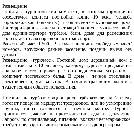
Размещение:
Турбаза - туристический комплекс, в котором гармонично
соседствуют корпуса постройки конца 19 века (усадьба
горнозаводской больницы) и современные купольные дома.
На территории - отдельно стоящий корпус кухни-столовой,
дом администратора турбазы, бани, дома для размещения
гостей, место для парковки автотранспорта;
Расчетный час: 12:00. В случае наличия свободных мест/
номеров, возможно раннее заселение/ поздний выезд без
доплат.
Размещение «туркласс». Гостевой дом: деревянный дом с
комнатами на 8-10 человек; каждому туристу предлагается
спальное место (кровать) с ортопедическим матрацем +
комплект постельного белья. В доме - печное отопление,
электричество, умывальник. В административном здании -
туалет теплый общего пользования.
Питание: на турбазе стационарное, трёхразовое, на базе еду
готовит повар; на маршруте: трехразовое, или по усмотрению
группы, пища готовится на печи/на костре. Туристы
принимают участие в приготовлении еды и дежурстве.
Запросы по специальному питанию, включая вегетарианское,
требует предварительного согласования с туроператором.