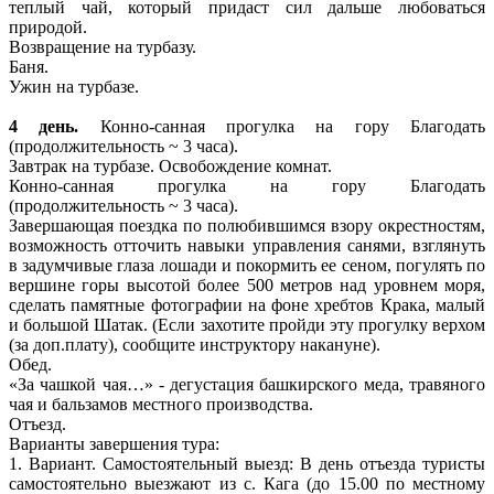
теплый чай, который придаст сил дальше любоваться
природой.
Возвращение на турбазу.
Баня.
Ужин на турбазе.
4 день.
Конно-санная прогулка на гору Благодать
(продолжительность ~ 3 часа).
Завтрак на турбазе. Освобождение комнат.
Конно-санная прогулка на гору Благодать
(продолжительность ~ 3 часа).
Завершающая поездка по полюбившимся взору окрестностям,
возможность отточить навыки управления санями, взглянуть
в задумчивые глаза лошади и покормить ее сеном, погулять по
вершине горы высотой более 500 метров над уровнем моря,
сделать памятные фотографии на фоне хребтов Крака, малый
и большой Шатак. (Если захотите пройди эту прогулку верхом
(за доп.плату), сообщите инструктору накануне).
Обед.
«За чашкой чая…» - дегустация башкирского меда, травяного
чая и бальзамов местного производства.
Отъезд.
Варианты завершения тура:
1. Вариант. Самостоятельный выезд: В день отъезда туристы
самостоятельно выезжают из с. Кага (до 15.00 по местному