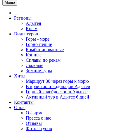
Меню
...
Регионы
Адыгея
Крым
Виды туров
Горы - море
Горно-пешие
Комбинированные
Конные
Сплавы по рекам
Лыжные
Зимние туры
Хиты
Маршрут 30 через горы к морю
В край гор и водопадов Адыгеи
Горный калейдоскоп в Адыгее
Активный тур в Адыгее 6 дней
Контакты
О нас
О фирме
Пресса о нас
Отзывы
Фото с туров