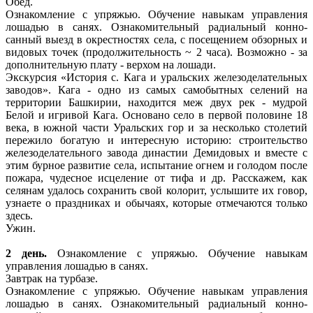
Обед.
Ознакомление с упряжью. Обучение навыкам управления
лошадью в санях. Ознакомительный радиальный конно-
санный выезд в окрестностях села, с посещением обзорных и
видовых точек (продолжительность ~ 2 часа). Возможно - за
дополнительную плату - верхом на лошади.
Экскурсия «История с. Кага и уральских железоделательных
заводов». Кага - одно из самых самобытных селений на
территории Башкирии, находится меж двух рек - мудрой
Белой и игривой Кага. Основано село в первой половине 18
века, в южной части Уральских гор и за несколько столетий
пережило богатую и интересную историю: строительство
железоделательного завода династии Демидовых и вместе с
этим бурное развитие села, испытание огнем и голодом после
пожара, чудесное исцеление от тифа и др. Расскажем, как
селянам удалось сохранить свой колорит, услышите их говор,
узнаете о праздниках и обычаях, которые отмечаются только
здесь.
Ужин.
2 день.
Ознакомление с упряжью. Обучение навыкам
управления лошадью в санях.
Завтрак на турбазе.
Ознакомление с упряжью. Обучение навыкам управления
лошадью в санях. Ознакомительный радиальный конно-