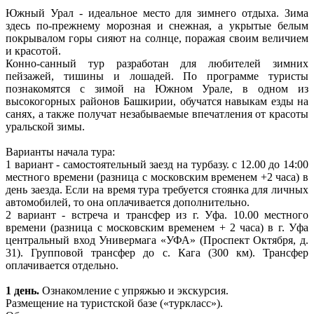
Южный Урал - идеальное место для зимнего отдыха. Зима
здесь по-прежнему морозная и снежная, а укрытые белым
покрывалом горы сияют на солнце, поражая своим величием
и красотой.
Конно-санный тур разработан для любителей зимних
пейзажей, тишины и лошадей. По программе туристы
познакомятся с зимой на Южном Урале, в одном из
высокогорных районов Башкирии, обучатся навыкам езды на
санях, а также получат незабываемые впечатления от красоты
уральской зимы.
Варианты начала тура:
1 вариант - самостоятельный заезд на турбазу. с 12.00 до 14:00
местного времени (разница с московским временем +2 часа) в
день заезда. Если на время тура требуется стоянка для личных
автомобилей, то она оплачивается дополнительно.
2 вариант - встреча и трансфер из г. Уфа. 10.00 местного
времени (разница с московским временем + 2 часа) в г. Уфа
центральный вход Универмага «УФА» (Проспект Октября, д.
31). Групповой трансфер до с. Кага (300 км). Трансфер
оплачивается отдельно.
1 день.
Ознакомление с упряжью и экскурсия.
Размещение на туристской базе («туркласс»).