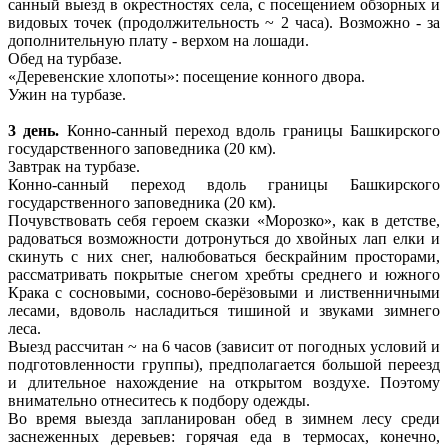
санный выезд в окрестностях села, с посещением обзорных и
видовых точек (продолжительность ~ 2 часа). Возможно - за
дополнительную плату - верхом на лошади.
Обед на турбазе.
«Деревенские хлопоты»: посещение конного двора.
Ужин на турбазе.
3 день.
Конно-санный переход вдоль границы Башкирского
государственного заповедника (20 км).
Завтрак на турбазе.
Конно-санный переход вдоль границы Башкирского
государственного заповедника (20 км).
Почувствовать себя героем сказки «Морозко», как в детстве,
радоваться возможности дотронуться до хвойных лап елки и
скинуть с них снег, налюбоваться бескрайним просторами,
рассматривать покрытые снегом хребты среднего и южного
Крака с сосновыми, сосново-берёзовыми и лиственничными
лесами, вдоволь насладиться тишиной и звуками зимнего
леса.
Выезд рассчитан ~ на 6 часов (зависит от погодных условий и
подготовленности группы), предполагается большой переезд
и длительное нахождение на открытом воздухе. Поэтому
внимательно отнеситесь к подбору одежды.
Во время выезда запланирован обед в зимнем лесу среди
заснеженных деревьев: горячая еда в термосах, конечно,