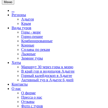
Меню
...
Регионы
Адыгея
Крым
Виды туров
Горы - море
Горно-пешие
Комбинированные
Конные
Сплавы по рекам
Лыжные
Зимние туры
Хиты
Маршрут 30 через горы к морю
В край гор и водопадов Адыгеи
Горный калейдоскоп в Адыгее
Активный тур в Адыгее 6 дней
Контакты
О нас
О фирме
Пресса о нас
Отзывы
Фото с туров