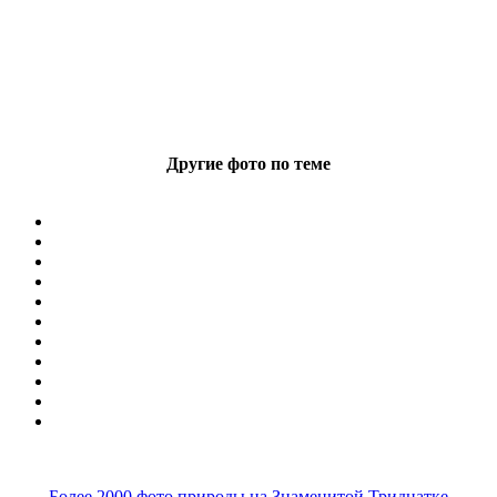
Другие фото по теме
Более 2000 фото природы на Знаменитой Тридцатке