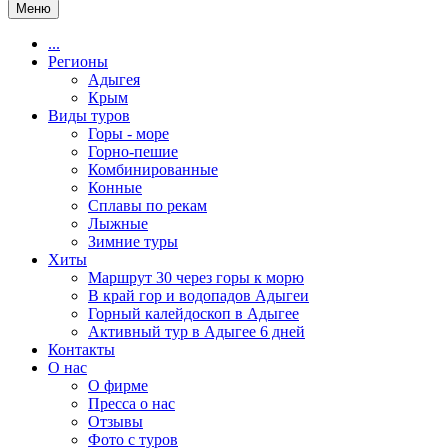
Меню
...
Регионы
Адыгея
Крым
Виды туров
Горы - море
Горно-пешие
Комбинированные
Конные
Сплавы по рекам
Лыжные
Зимние туры
Хиты
Маршрут 30 через горы к морю
В край гор и водопадов Адыгеи
Горный калейдоскоп в Адыгее
Активный тур в Адыгее 6 дней
Контакты
О нас
О фирме
Пресса о нас
Отзывы
Фото с туров