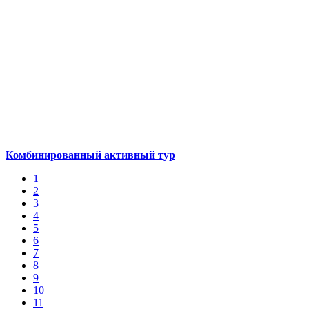
Комбинированный активный тур
1
2
3
4
5
6
7
8
9
10
11