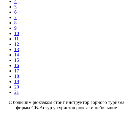
4
5
6
7
8
9
10
11
12
13
14
15
16
17
18
19
20
21
С большим рюкзаком стоит инструктор горного туризма
фирмы СВ-Астур у туристов рюкзаки небольшие