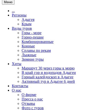
Меню
...
Регионы
Адыгея
Крым
Виды туров
Горы - море
Горно-пешие
Комбинированные
Конные
Сплавы по рекам
Лыжные
Зимние туры
Хиты
Маршрут 30 через горы к морю
В край гор и водопадов Адыгеи
Горный калейдоскоп в Адыгее
Активный тур в Адыгее 6 дней
Контакты
О нас
О фирме
Пресса о нас
Отзывы
Фото с туров