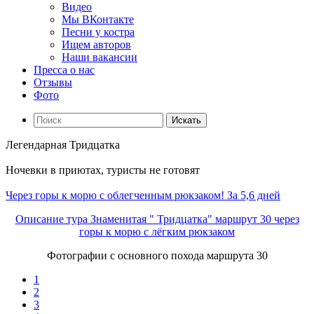
Видео
Мы ВКонтакте
Песни у костра
Ищем авторов
Наши вакансии
Пресса о нас
Отзывы
Фото
Искать
Легендарная Тридцатка
Ночевки в приютах, туристы не готовят
Через горы к морю с облегченным рюкзаком! За 5,6 дней
Описание тура Знаменитая " Тридцатка" маршрут 30 через
горы к морю с лёгким рюкзаком
Фотографии с основного похода маршрута 30
1
2
3