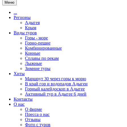
Меню
...
Регионы
Адыгея
Крым
Виды туров
Горы - море
Горно-пешие
Комбинированные
Конные
Сплавы по рекам
Лыжные
Зимние туры
Хиты
Маршрут 30 через горы к морю
В край гор и водопадов Адыгеи
Горный калейдоскоп в Адыгее
Активный тур в Адыгее 6 дней
Контакты
О нас
О фирме
Пресса о нас
Отзывы
Фото с туров