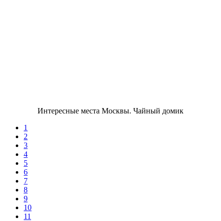
Интересные места Москвы. Чайный домик
1
2
3
4
5
6
7
8
9
10
11