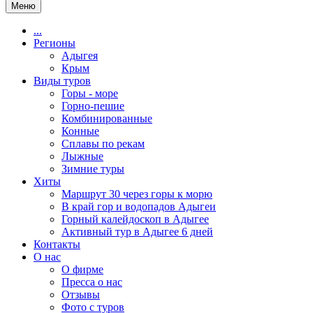
Меню
...
Регионы
Адыгея
Крым
Виды туров
Горы - море
Горно-пешие
Комбинированные
Конные
Сплавы по рекам
Лыжные
Зимние туры
Хиты
Маршрут 30 через горы к морю
В край гор и водопадов Адыгеи
Горный калейдоскоп в Адыгее
Активный тур в Адыгее 6 дней
Контакты
О нас
О фирме
Пресса о нас
Отзывы
Фото с туров