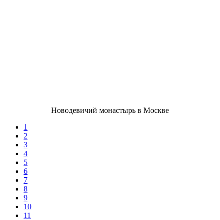
Новодевичий монастырь в Москве
1
2
3
4
5
6
7
8
9
10
11