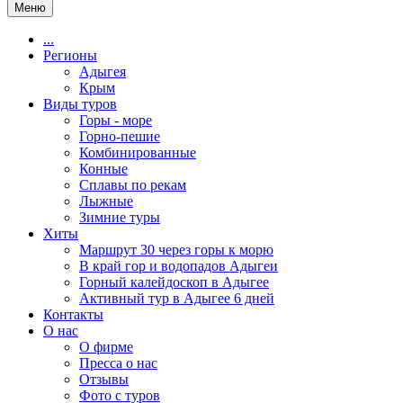
Меню
...
Регионы
Адыгея
Крым
Виды туров
Горы - море
Горно-пешие
Комбинированные
Конные
Сплавы по рекам
Лыжные
Зимние туры
Хиты
Маршрут 30 через горы к морю
В край гор и водопадов Адыгеи
Горный калейдоскоп в Адыгее
Активный тур в Адыгее 6 дней
Контакты
О нас
О фирме
Пресса о нас
Отзывы
Фото с туров