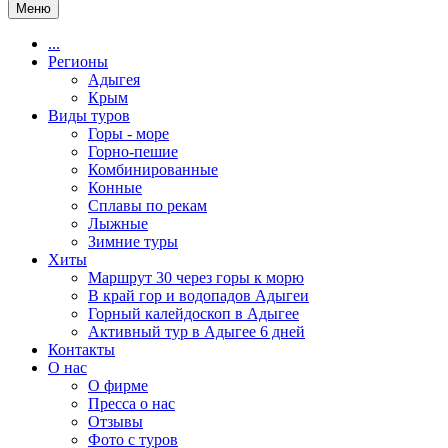
Меню
...
Регионы
Адыгея
Крым
Виды туров
Горы - море
Горно-пешие
Комбинированные
Конные
Сплавы по рекам
Лыжные
Зимние туры
Хиты
Маршрут 30 через горы к морю
В край гор и водопадов Адыгеи
Горный калейдоскоп в Адыгее
Активный тур в Адыгее 6 дней
Контакты
О нас
О фирме
Пресса о нас
Отзывы
Фото с туров