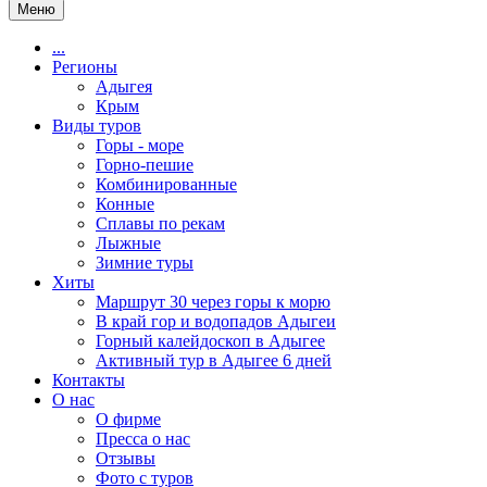
Меню
...
Регионы
Адыгея
Крым
Виды туров
Горы - море
Горно-пешие
Комбинированные
Конные
Сплавы по рекам
Лыжные
Зимние туры
Хиты
Маршрут 30 через горы к морю
В край гор и водопадов Адыгеи
Горный калейдоскоп в Адыгее
Активный тур в Адыгее 6 дней
Контакты
О нас
О фирме
Пресса о нас
Отзывы
Фото с туров