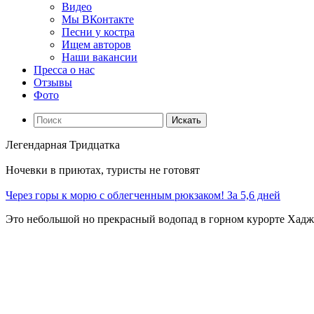
Видео
Мы ВКонтакте
Песни у костра
Ищем авторов
Наши вакансии
Пресса о нас
Отзывы
Фото
Искать
Легендарная Тридцатка
Ночевки в приютах, туристы не готовят
Через горы к морю с облегченным рюкзаком! За 5,6 дней
Это небольшой но прекрасный водопад в горном курорте Хадж