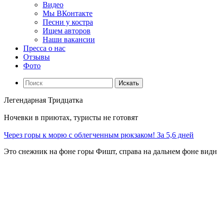
Видео
Мы ВКонтакте
Песни у костра
Ищем авторов
Наши вакансии
Пресса о нас
Отзывы
Фото
Искать
Легендарная Тридцатка
Ночевки в приютах, туристы не готовят
Через горы к морю с облегченным рюкзаком! За 5,6 дней
Это снежник на фоне горы Фишт, справа на дальнем фоне видн