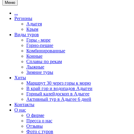
Меню
...
Регионы
Адыгея
Крым
Виды туров
Горы - море
Горно-пешие
Комбинированные
Конные
Сплавы по рекам
Лыжные
Зимние туры
Хиты
Маршрут 30 через горы к морю
В край гор и водопадов Адыгеи
Горный калейдоскоп в Адыгее
Активный тур в Адыгее 6 дней
Контакты
О нас
О фирме
Пресса о нас
Отзывы
Фото с туров