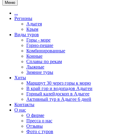
Меню
...
Регионы
Адыгея
Крым
Виды туров
Горы - море
Горно-пешие
Комбинированные
Конные
Сплавы по рекам
Лыжные
Зимние туры
Хиты
Маршрут 30 через горы к морю
В край гор и водопадов Адыгеи
Горный калейдоскоп в Адыгее
Активный тур в Адыгее 6 дней
Контакты
О нас
О фирме
Пресса о нас
Отзывы
Фото с туров