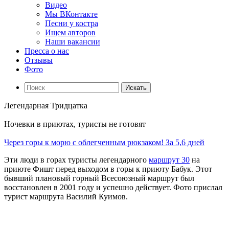
Видео
Мы ВКонтакте
Песни у костра
Ищем авторов
Наши вакансии
Пресса о нас
Отзывы
Фото
Искать
Легендарная Тридцатка
Ночевки в приютах, туристы не готовят
Через горы к морю с облегченным рюкзаком! За 5,6 дней
Эти люди в горах туристы легендарного
маршрут 30
на
приюте Фишт перед выходом в горы к приюту Бабук. Этот
бывший плановый горный Всесоюзный маршрут был
восстановлен в 2001 году и успешно действует. Фото прислал
турист маршрута Василий Куимов.