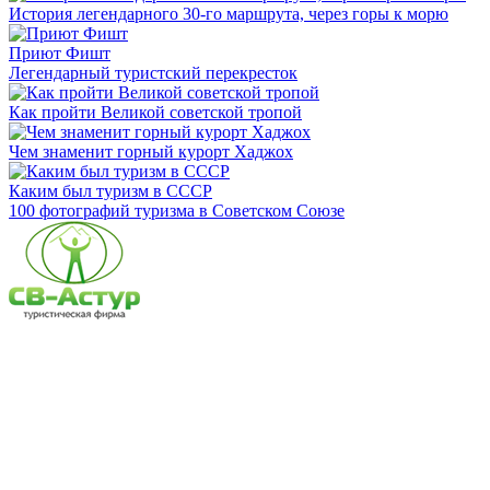
История легендарного 30-го маршрута, через горы к морю
Приют Фишт
Легендарный туристский перекресток
Как пройти Великой советской тропой
Чем знаменит горный курорт Хаджох
Каким был туризм в СССР
100 фотографий туризма в Советском Союзе