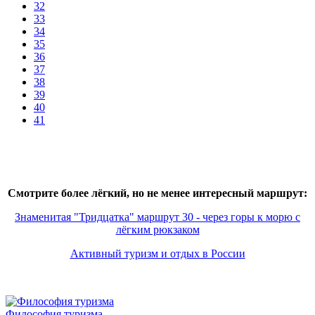
32
33
34
35
36
37
38
39
40
41
Смотрите более лёгкий, но не менее интересный маршрут:
Знаменитая "Тридцатка" маршрут 30 - через горы к морю с
лёгким рюкзаком
Активный туризм и отдых в России
Философия туризма