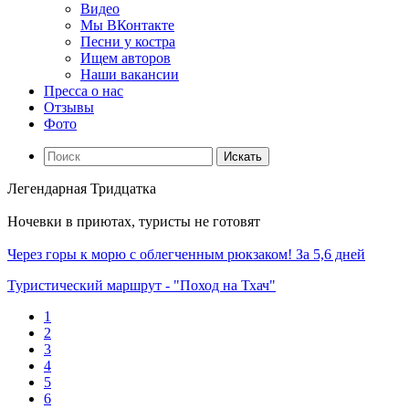
Видео
Мы ВКонтакте
Песни у костра
Ищем авторов
Наши вакансии
Пресса о нас
Отзывы
Фото
Искать
Легендарная Тридцатка
Ночевки в приютах, туристы не готовят
Через горы к морю с облегченным рюкзаком! За 5,6 дней
Туристический маршрут - "Поход на Тхач"
1
2
3
4
5
6