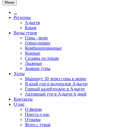
Меню
...
Регионы
Адыгея
Крым
Виды туров
Горы - море
Горно-пешие
Комбинированные
Конные
Сплавы по рекам
Лыжные
Зимние туры
Хиты
Маршрут 30 через горы к морю
В край гор и водопадов Адыгеи
Горный калейдоскоп в Адыгее
Активный тур в Адыгее 6 дней
Контакты
О нас
О фирме
Пресса о нас
Отзывы
Фото с туров