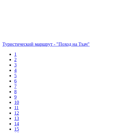
Туристический маршрут - "Поход на Тхач"
1
2
3
4
5
6
7
8
9
10
11
12
13
14
15