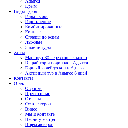
Адыгея
Крым
Виды туров
Горы - море
Горно-пешие
Комбинированные
Конные
Сплавы по рекам
Лыжные
Зимние туры
Хиты
Маршрут 30 через горы к морю
В край гор и водопадов Адыгеи
Горный калейдоскоп в Адыгее
Активный тур в Адыгее 6 дней
Контакты
О нас
О фирме
Пресса о нас
Отзывы
Фото с туров
Видео
Мы ВКонтакте
Песни у костра
Ищем авторов