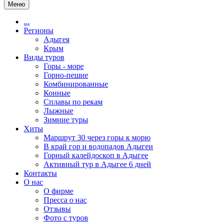
Меню
...
Регионы
Адыгея
Крым
Виды туров
Горы - море
Горно-пешие
Комбинированные
Конные
Сплавы по рекам
Лыжные
Зимние туры
Хиты
Маршрут 30 через горы к морю
В край гор и водопадов Адыгеи
Горный калейдоскоп в Адыгее
Активный тур в Адыгее 6 дней
Контакты
О нас
О фирме
Пресса о нас
Отзывы
Фото с туров