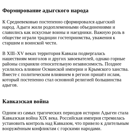
Формирование адыгского народа
К Средневековью постепенно сформировался адыгский
народ. Адыги жили родоплеменными объединениями и
славились как искусные воины и наездники. Важную роль в
обществе играли традиции гостеприимства, уважения к
старшим и воинской чести.
В XIII–XV веках территория Кавказа подвергалась
нашествиям монголов и других завоевателей, однако горные
районы сохраняли относительную независимость. Позднее
усилилось влияние Османской империи и Крымского ханства.
Вместе с политическим влиянием в регион пришёл ислам,
который постепенно стал основной религией большинства
адыгов.
Кавказская война
Одним из самых трагических периодов истории Адыгеи стала
Кавказская война XIX века. Российская империя стремилась
установить контроль над Кавказом, что привело к длительным
вооружённым конфликтам с горскими народами.