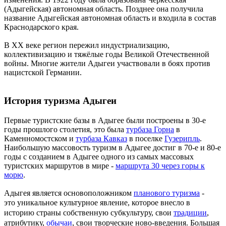
(Адыгейская) автономная область. Позднее она получила
название Адыгейская автономная область и входила в состав
Краснодарского края.
В XX веке регион пережил индустриализацию,
коллективизацию и тяжёлые годы Великой Отечественной
войны. Многие жители Адыгеи участвовали в боях против
нацистской Германии.
История туризма Адыгеи
Первые туристские базы в Адыгее были построены в 30-е
годы прошлого столетия, это была
турбаза Горна
в
Каменномостском и
турбаза Кавказ
в поселке
Гузерипль
.
Наибольшую массовость туризм в Адыгее достиг в 70-е и 80-е
годы с созданием в Адыгее одного из самых массовых
туристских маршрутов в мире -
маршрута 30 через горы к
морю
.
Адыгея является основоположником
планового туризма
-
это
уникальное культурное явление, которое внесло в
историю страны собственную субкультуру, свои
традиции
,
атрибутику,
обычаи
, свои творческие ново-введения. Большая