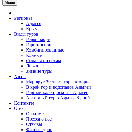
Меню
...
Регионы
Адыгея
Крым
Виды туров
Горы - море
Горно-пешие
Комбинированные
Конные
Сплавы по рекам
Лыжные
Зимние туры
Хиты
Маршрут 30 через горы к морю
В край гор и водопадов Адыгеи
Горный калейдоскоп в Адыгее
Активный тур в Адыгее 6 дней
Контакты
О нас
О фирме
Пресса о нас
Отзывы
Фото с туров