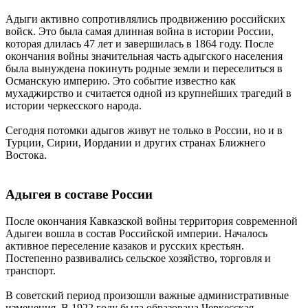
Адыги активно сопротивлялись продвижению российских
войск. Это была самая длинная война в истории России,
которая длилась 47 лет и завершилась в 1864 году. После
окончания войны значительная часть адыгского населения
была вынуждена покинуть родные земли и переселиться в
Османскую империю. Это событие известно как
мухаджирство и считается одной из крупнейших трагедий в
истории черкесского народа.
Сегодня потомки адыгов живут не только в России, но и в
Турции, Сирии, Иордании и других странах Ближнего
Востока.
Адыгея в составе России
После окончания Кавказской войны территория современной
Адыгеи вошла в состав Российской империи. Началось
активное переселение казаков и русских крестьян.
Постепенно развивались сельское хозяйство, торговля и
транспорт.
В советский период произошли важные административные
изменения. В 1922 году была образована Черкесская