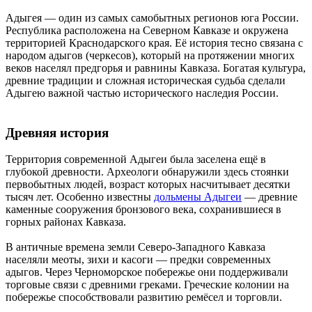
Адыгея — один из самых самобытных регионов юга России.
Республика расположена на Северном Кавказе и окружена
территорией Краснодарского края. Её история тесно связана с
народом адыгов (черкесов), который на протяжении многих
веков населял предгорья и равнины Кавказа. Богатая культура,
древние традиции и сложная историческая судьба сделали
Адыгею важной частью исторического наследия России.
Древняя история
Территория современной Адыгеи была заселена ещё в
глубокой древности. Археологи обнаружили здесь стоянки
первобытных людей, возраст которых насчитывает десятки
тысяч лет. Особенно известны
дольмены Адыгеи
— древние
каменные сооружения бронзового века, сохранившиеся в
горных районах Кавказа.
В античные времена земли Северо-Западного Кавказа
населяли меоты, зихи и касоги — предки современных
адыгов. Через Черноморское побережье они поддерживали
торговые связи с древними греками. Греческие колонии на
побережье способствовали развитию ремёсел и торговли.