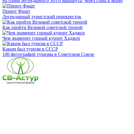
История легендарного 30-го маршрута, через горы к морю
Приют Фишт
Легендарный туристский перекресток
Как пройти Великой советской тропой
Чем знаменит горный курорт Хаджох
Каким был туризм в СССР
100 фотографий туризма в Советском Союзе