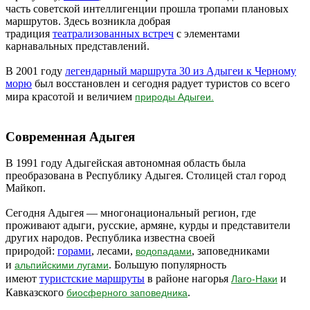
часть советской интеллигенции прошла тропами плановых
маршрутов. Здесь возникла добрая
традиция
театрализованных встреч
с элементами
карнавальных представлений.
В 2001 году
легендарный маршрута 30 из Адыгеи к Черному
морю
был восстановлен и сегодня радует туристов со всего
мира красотой и величием
природы Адыгеи.
Современная Адыгея
В 1991 году Адыгейская автономная область была
преобразована в Республику Адыгея. Столицей стал город
Майкоп.
Сегодня Адыгея — многонациональный регион, где
проживают адыги, русские, армяне, курды и представители
других народов. Республика известна своей
природой:
горами
, лесами,
, заповедниками
водопадами
и
. Большую популярность
альпийскими лугами
имеют
туристские маршруты
в районе нагорья
и
Лаго-Наки
Кавказского
.
биосферного заповедника