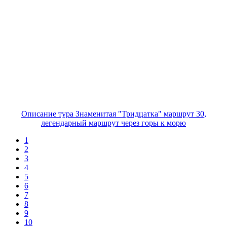
Описание тура Знаменитая "Тридцатка" маршрут 30,
легендарный маршрут через горы к морю
1
2
3
4
5
6
7
8
9
10