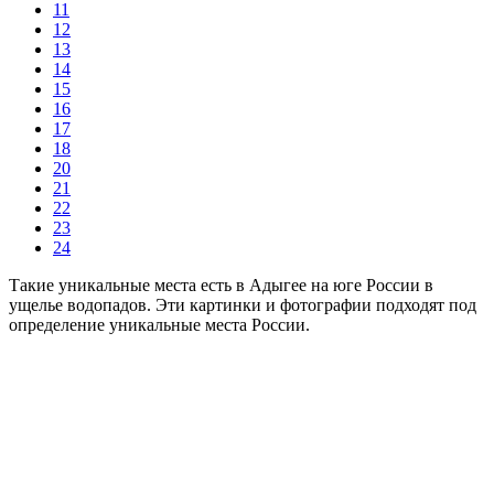
11
12
13
14
15
16
17
18
20
21
22
23
24
Такие уникальные места есть в Адыгее на юге России в
ущелье водопадов. Эти картинки и фотографии подходят под
определение уникальные места России.