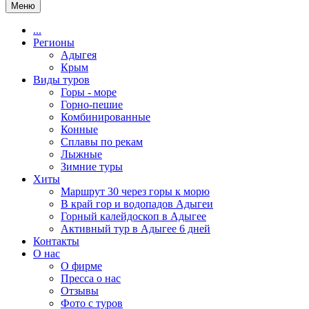
Меню
...
Регионы
Адыгея
Крым
Виды туров
Горы - море
Горно-пешие
Комбинированные
Конные
Сплавы по рекам
Лыжные
Зимние туры
Хиты
Маршрут 30 через горы к морю
В край гор и водопадов Адыгеи
Горный калейдоскоп в Адыгее
Активный тур в Адыгее 6 дней
Контакты
О нас
О фирме
Пресса о нас
Отзывы
Фото с туров